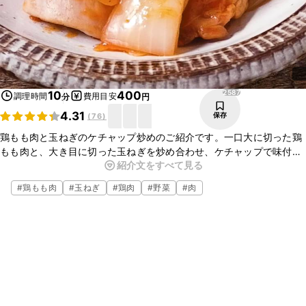
2587
10
400
調理時間
費用目安
分
円
4.31
保存
(
76
)
鶏もも肉と玉ねぎのケチャップ炒めのご紹介です。一口大に切った鶏
もも肉と、大き目に切った玉ねぎを炒め合わせ、ケチャップで味付け
紹介文をすべて見る
をしました。調味料も少なく、難しい手順もありませんので簡単にお
作りいただけます。ぜひお試しください。
#
鶏もも肉
#
玉ねぎ
#
鶏肉
#
野菜
#
肉