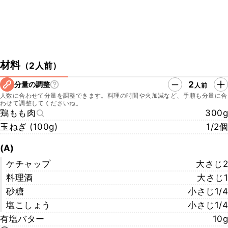
材料
（
2人前
）
2
分量の調整
人前
人数に合わせて分量を調整できます。料理の時間や火加減など、手順も分量に合
わせて調整してくださいね。
鶏もも肉
300g
玉ねぎ (100g)
1/2個
(A)
ケチャップ
大さじ2
料理酒
大さじ1
砂糖
小さじ1/4
塩こしょう
小さじ1/4
有塩バター
10g