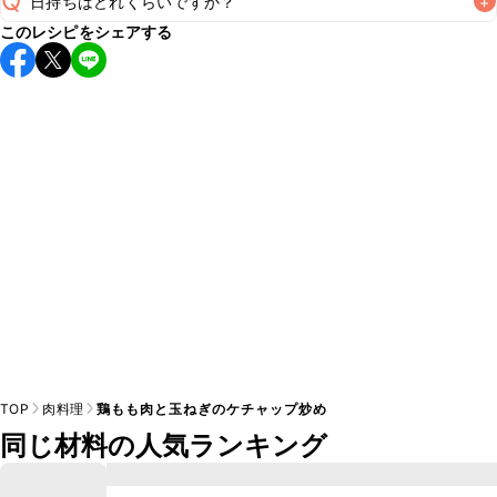
Q
日持ちはどれくらいですか？
+
A
このレシピをシェアする
保存期間は冷蔵で翌日中が目安です。なるべくお早めにお召
し上がりください。

A
※日持ちは目安です。
こちら
の注意事項をご確認の上、正し
TOP
肉料理
鶏もも肉と玉ねぎのケチャップ炒め
同じ材料の人気ランキング