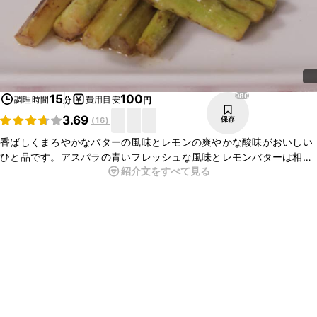
980
15
100
調理時間
費用目安
分
円
3.69
保存
(
16
)
香ばしくまろやかなバターの風味とレモンの爽やかな酸味がおいしい
ひと品です。アスパラの青いフレッシュな風味とレモンバターは相性
紹介文をすべて見る
バツグン、とっても簡単なので、あと1品ほしい時にぴったりです。
ぜひ作ってみてくださいね。