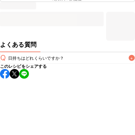
よくある質問
Q
日持ちはどれくらいですか？
+
このレシピをシェアする
保存期間は冷蔵で翌日中が目安です。なるべくお早めにお召
し上がりください。

A
※日持ちは目安です。
こちら
の注意事項をご確認の上、正し