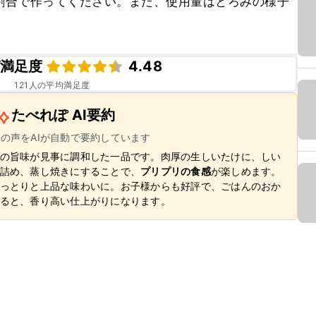
割合で作ってください。また、使用量はとろみの様子
。
満足度
4.48
121
人の平均満足度
たべれぽ AI要約
ーの声をAIが自動で要約しています
の旨味が見事に調和した一品です。肉厚の生しいたけに、しい
詰め、蒸し焼きにすることで、
プリプリの食感
が楽しめます。
っとりと上品な味わいに。お子様からも好評で、ごはんのおか
ると、香り高い仕上がりになります。