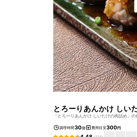
とろーりあんかけ しい
「
とろーりあんかけ しいたけの肉詰め
」の
30
300
調理時間
費用目安
分
円
4.48
(
121
)