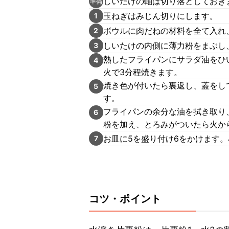
しいたけの軸は切り落としておき
準備
玉ねぎはみじん切りにします。
1
ボウルに肉だねの材料を全て入れ
2
しいたけの内側に薄力粉をまぶし
3
熱したフライパンにサラダ油をひ
4
火で3分程焼きます。
焼き色が付いたら裏返し、蓋をし
5
す。
フライパンの余分な油を拭き取り
6
粉を加え、とろみがついたら火か
お皿に5を盛り付け6をかけます
7
コツ・ポイント