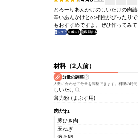
とろーりあんかけのしいたけの肉詰
辛いあんかけとの相性がぴったりで
もおすすめですよ。ぜひ作ってみて
印刷する
シェア
ポスト
材料
（
2人前
）
分量の調整
人数に合わせて分量を調整できます。料理の時間
しいたけ
薄力粉 (まぶす用)
肉だね
豚ひき肉
玉ねぎ
溶き卵