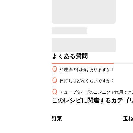
よくある質問
Q
料理酒の代用はありますか？
Q
日持ちはどれくらいですか？
A
Q
チューブタイプのニンニクで代用でき
保存期間は冷蔵で当日中が目安です。
A
このレシピに関連するカテゴ
チューブタイプのニンニクを使用して
A
※日持ちは目安です。
こちら
野菜
玉