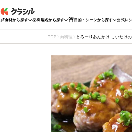
食材から探す
料理名から探す
目的・シーンから探す
公式レ
TOP
肉料理
とろーりあんかけ しいたけ