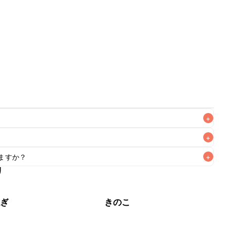
+
+
ますか？
+
なるべくお早めにお召し上がりください。

リ
もお作りいただけます。小さじ1を目安に加え、お好みの風味
ねぎ
きのこ