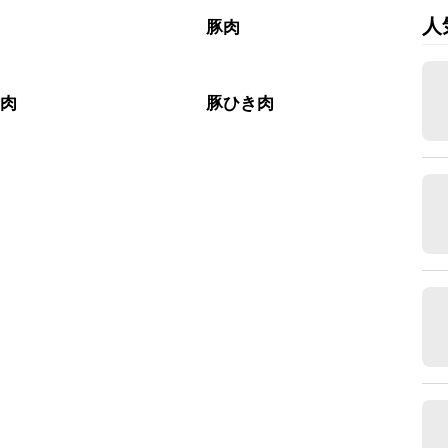
人
豚肉
き肉
豚ひき肉