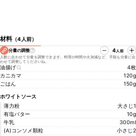
材料
（
4人前
）
4
分量の調整
人前
人数に合わせて分量を調整できます。料理の時間や火加減など、手順も分量に合
わせて調整してくださいね。
油揚げ
4枚
カニカマ
120g
ごはん
150g
ホワイトソース
薄力粉
大さじ1
有塩バター
10g
牛乳
300ml
(A)コンソメ顆粒
小さじ2