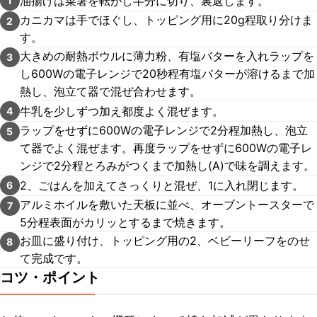
油揚げは菜箸を転がし半分に切り、裏返します。
1
カニカマは手でほぐし、トッピング用に20g程取り分けま
2
す。
大きめの耐熱ボウルに薄力粉、有塩バターを入れラップを
3
し600Wの電子レンジで20秒程有塩バターが溶けるまで加
熱し、泡立て器で混ぜ合わせます。
牛乳を少しずつ加え都度よく混ぜます。
4
ラップをせずに600Wの電子レンジで2分程加熱し、泡立
5
て器でよく混ぜます。再度ラップをせずに600Wの電子レ
ンジで2分程とろみがつくまで加熱し(A)で味を調えます。
2、ごはんを加えてさっくりと混ぜ、1に入れ閉じます。
6
アルミホイルを敷いた天板に並べ、オーブントースターで
7
5分程表面がカリッとするまで焼きます。
お皿に盛り付け、トッピング用の2、ベビーリーフをのせ
8
て完成です。
コツ・ポイント