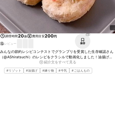
148
20
200
調理時間
費用目安
分
円
レビュー
保存
みんなの節約レシピコンテストでグランプリを受賞した生存確認さん
（@AShiratsuchi）のレシピをクラシルで動画化しました！油揚げで
紹介文をすべて見る
作る蟹クリームリゾットコロッケのご紹介です。手間のかかるクリー
ムコロッケですが、油揚げで包んでかんたんにお作りいただけます。
#
リゾット
#
油揚げ
#
練り物
#
牛乳
#
ごはんもの
ごはんも入れてリゾット風に仕立てているのでボリュームもアップし
て満足感のある一品ですよ。ホワイトソースも電子レンジで作るので
火を使わずにお作りいただけます。ぜひお試しくださいね。