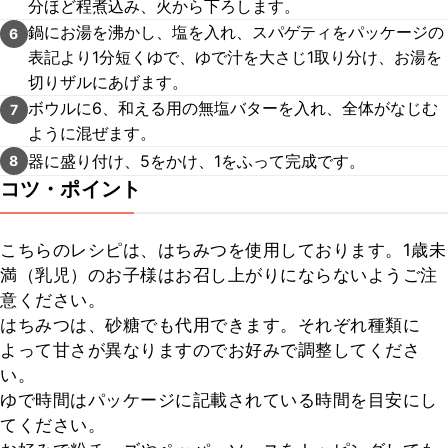
分ほど程煮込み、火から下ろします。
鍋にお湯を沸かし、塩を入れ、スパゲティをパッケージの
6
表記より1分短くゆで、ゆで汁を大さじ1取り分け、お湯を
切りザルにあげます。
ボウルに6、和える用の無塩バターを入れ、全体がなじむ
7
ように混ぜます。
器に盛り付け、5をかけ、1をふって完成です。
8
コツ・ポイント
こちらのレシピは、はちみつを使用しております。1歳未
満（乳児）のお子様はお召し上がりにならないようご注
意ください。

はちみつは、砂糖でも代用できます。それぞれ種類に
よって甘さが異なりますのでお好みで調整してくださ
い。

ゆで時間はパッケージに記載されている時間を目安にし
てください。
