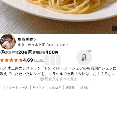
鳥羽周作
東京・代々木上原「sio」/シェフ
8269
20
400
調理時間
費用目安
分
円
4.69
保存
(
206
)
代々木上原のレストラン「sio」のオーナーシェフの鳥羽周作シェフに
教えていただいたレシピを、クラシルで再現！今回は、おふくろな料
紹介文をすべて見る
理、ミートソーススパゲッティのご紹介です。懐かしのミートソース
スパゲティが市販のミートソースにひと手間加える事でワンランク上
#
ミートソース
#
パスタ
#
玉ねぎ
#
麺類
#
野菜
の味になりますよ。
今回のレシピはクラシルYouTubeの「鳥羽周作の◯◯な料理 
vol.16」でもご紹介しております。ぜひチェックしてみてください
ね。