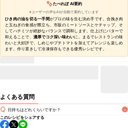
たべれぽ AI要約
※ユーザーの声をAIが自動で要約しています
ひき肉の油を切る一手間
がプロの味を生む決め手です。合挽き肉
と玉ねぎの食感が際立ち、市販のミートソースとケチャップ、そ
してハチミツが絶妙なバランスで調和します。仕上げにバターで
和えることで、
濃厚でコク深い味わい
に。まるでレストランの味
わいと大好評で、しめじやプチトマトを加えてアレンジも楽しめ
ます。作り置きして冷凍保存もできる優秀レシピです。
よくある質問
Q
日持ちはどれくらいですか？
+
このレシピをシェアする
こちらのレシピは出来たてをお召し上がりいただくことをお