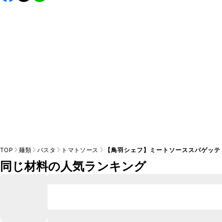
すすめします。

A
※日持ちは目安です。
こちら
の注意事項をご確認の上、正し
TOP
麺類
パスタ
トマトソース
【鳥羽シェフ】ミートソーススパゲッテ
同じ材料の人気ランキング