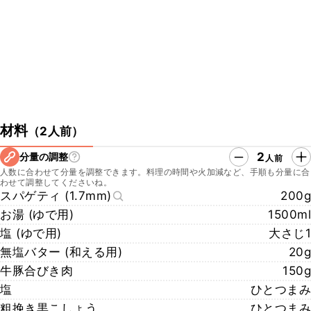
材料
（
2人前
）
2
分量の調整
人前
人数に合わせて分量を調整できます。料理の時間や火加減など、手順も分量に合
わせて調整してくださいね。
スパゲティ (1.7mm)
200g
お湯 (ゆで用)
1500ml
塩 (ゆで用)
大さじ1
無塩バター (和える用)
20g
牛豚合びき肉
150g
塩
ひとつまみ
粗挽き黒こしょう
ひとつまみ