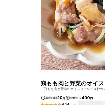
鶏もも肉と野菜のオイス
「
鶏もも肉と野菜のオイスターソース炒め
20
400
調理時間
費用目安
分
円
4.14
(
34
)