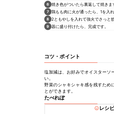
焼き色がついたら裏返して焼きま
6
鶏もも肉に火が通ったら、1を入
7
2ともやしを入れて強火でさっと
8
器に盛り付けたら、完成です。
9
コツ・ポイント
塩加減は、お好みでオイスターソ
い。

野菜のシャキシャキ感を残すため
とができます。
たべれぽ
レシ