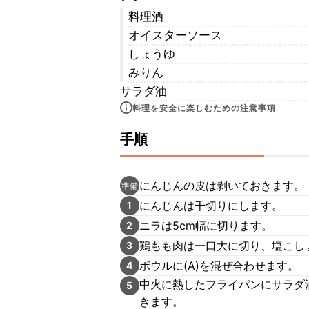
料理酒
オイスターソース
しょうゆ
みりん
サラダ油
料理を安全に楽しむための注意事項
手順
にんじんの皮は剥いておきます。
準備
にんじんは千切りにします。
1
ニラは5cm幅に切ります。
2
鶏もも肉は一口大に切り、塩こし
3
ボウルに(A)を混ぜ合わせます。
4
中火に熱したフライパンにサラダ
5
きます。