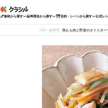
食材から探す
料理名から探す
目的・シーンから探す
公式レ
TOP
肉料理
鶏もも肉と野菜のオイスター