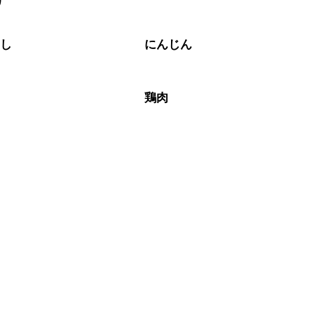
リ
なるべくお早めにお召し上がりください。

やし
にんじん
鶏肉