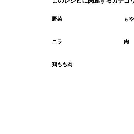
このレシピに関連するカテゴ
保存期間は冷蔵で翌日中が目安です。
A
※日持ちは目安です。
こちら
野菜
も
ニラ
肉
鶏もも肉