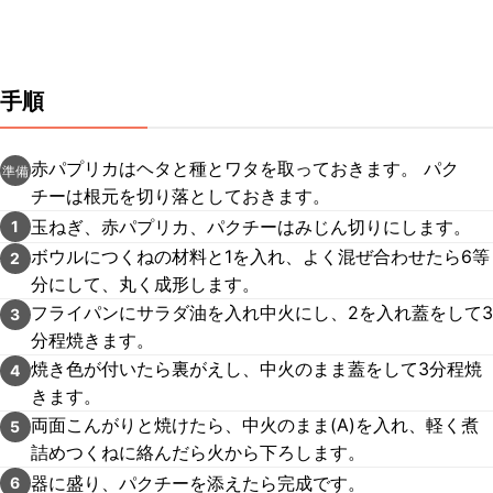
手順
赤パプリカはヘタと種とワタを取っておきます。 パク
準備
チーは根元を切り落としておきます。
玉ねぎ、赤パプリカ、パクチーはみじん切りにします。
1
ボウルにつくねの材料と1を入れ、よく混ぜ合わせたら6等
2
分にして、丸く成形します。
フライパンにサラダ油を入れ中火にし、2を入れ蓋をして3
3
分程焼きます。
焼き色が付いたら裏がえし、中火のまま蓋をして3分程焼
4
きます。
両面こんがりと焼けたら、中火のまま(A)を入れ、軽く煮
5
詰めつくねに絡んだら火から下ろします。
器に盛り、パクチーを添えたら完成です。
6