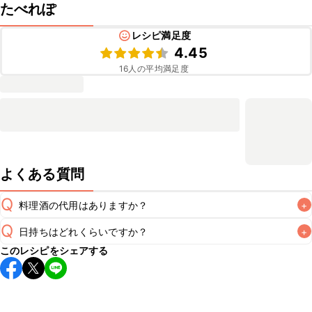
たべれぽ
レシピ満足度
4.45
16
人の平均満足度
よくある質問
Q
料理酒の代用はありますか？
+
Q
日持ちはどれくらいですか？
+
A
このレシピをシェアする
保存期間は冷蔵で翌日中が目安です。なるべくお早めにお召
し上がりください。

A
※日持ちは目安です。
こちら
の注意事項をご確認の上、正し