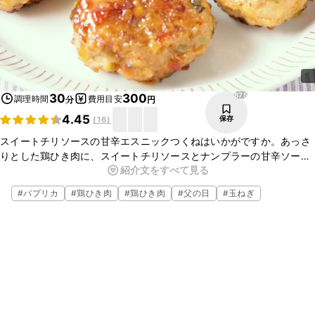
875
30
300
調理時間
費用目安
分
円
4.45
保存
(
16
)
スイートチリソースの甘辛エスニックつくねはいかがですか。あっさ
りとした鶏ひき肉に、スイートチリソースとナンプラーの甘辛ソース
紹介文をすべて見る
が絡んで、とっても美味しいですよ。おつまみにもぴったりなので、
ぜひお試しください。
#
パプリカ
#
鶏ひき肉
#
鶏ひき肉
#
父の日
#
玉ねぎ