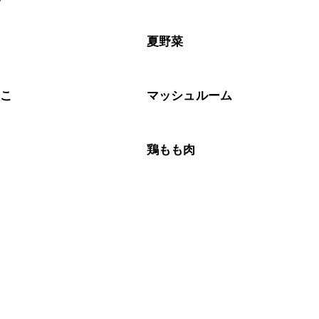
なるべくお早めにお召し上がりください。

菜
夏野菜
のこ
マッシュルーム
肉
鶏もも肉