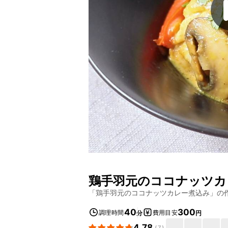
鶏手羽元のココナッツカ
「
鶏手羽元のココナッツカレー煮込み
」の
40
300
調理時間
費用目安
分
円
4.78
(
7
)