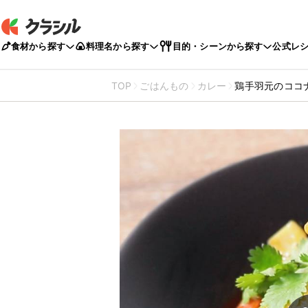
食材から探す
料理名から探す
目的・シーンから探す
公式レ
TOP
ごはんもの
カレー
鶏手羽元のココ