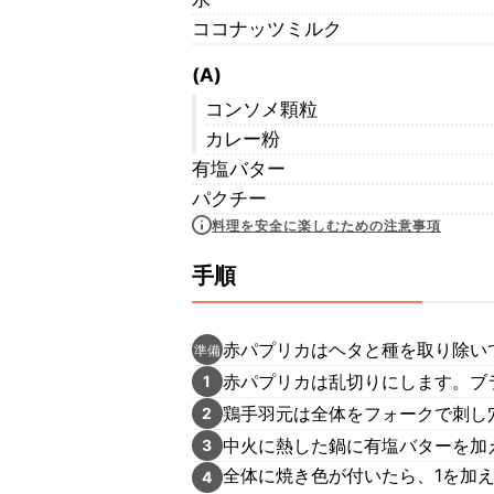
ココナッツミルク
(A)
コンソメ顆粒
カレー粉
有塩バター
パクチー
料理を安全に楽しむための注意事項
手順
赤パプリカはヘタと種を取り除いて
準備
赤パプリカは乱切りにします。ブ
1
鶏手羽元は全体をフォークで刺し
2
中火に熱した鍋に有塩バターを加
3
全体に焼き色が付いたら、1を加
4