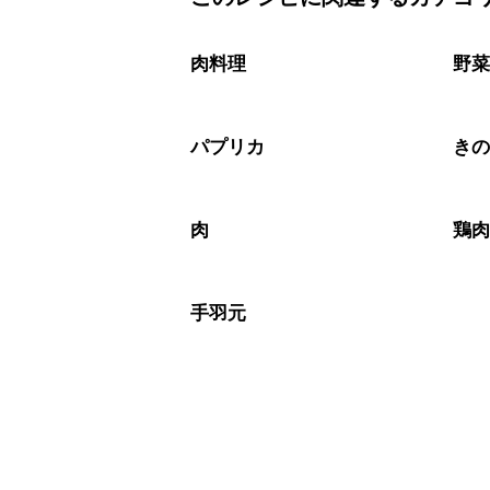
保存期間は冷蔵で翌日中が目安です。
A
※日持ちは目安です。
こちら
肉料理
野
パプリカ
き
肉
鶏
手羽元