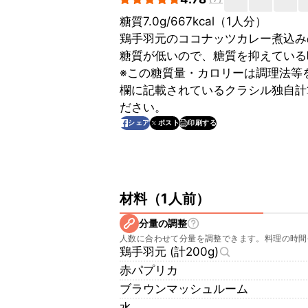
糖質7.0g/667kcal（1人分）
鶏手羽元のココナッツカレー煮込み
糖質が低いので、糖質を抑えている
※この糖質量・カロリーは調理法等
欄に記載されているクラシル独自計
ださい。
印刷する
シェア
ポスト
材料
（
1人前
）
分量の調整
人数に合わせて分量を調整できます。料理の時間
鶏手羽元 (計200g)
赤パプリカ
ブラウンマッシュルーム
水