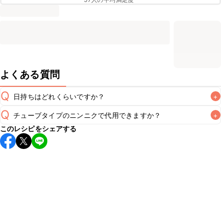
よくある質問
Q
日持ちはどれくらいですか？
+
Q
チューブタイプのニンニクで代用できますか？
+
保存期間は冷蔵で翌日中が目安です。なるべくお早めにお召
このレシピをシェアする
し上がりください。

A
チューブタイプのニンニクを使用してもお作りいただけま
A
す。小さじ2を目安に加え、お好みの風味になるようご調節
※日持ちは目安です。
こちら
の注意事項をご確認の上、正し