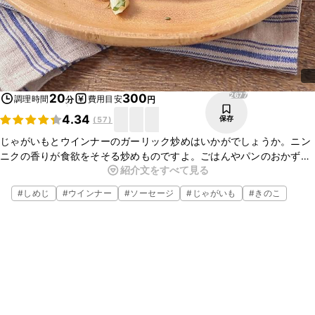
2677
20
300
調理時間
費用目安
分
円
4.34
保存
(
57
)
じゃがいもとウインナーのガーリック炒めはいかがでしょうか。ニン
ニクの香りが食欲をそそる炒めものですよ。ごはんやパンのおかずに
紹介文をすべて見る
はもちろん、お酒のおつまみにも合う便利な一品です。簡単なので、
ぜひお試しくださいね。
#
しめじ
#
ウインナー
#
ソーセージ
#
じゃがいも
#
きのこ