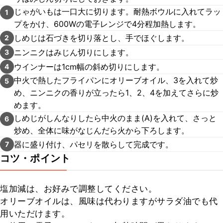
じゃがいもは一口大に切ります。耐熱ボウルに入れてラッ
1
プをかけ、600Wの電子レンジで4分程加熱します。
しめじは石づきを切り落とし、手でほぐします。
2
ニンニクはみじん切りにします。
3
ウインナーは1cm幅の斜め切りにします。
4
中火で熱したフライパンにオリーブオイル、3を入れて炒
5
め、ニンニクの香りが立ったら1、2、4を加えてさらに炒
めます。
しめじがしんなりしたら中火のまま(A)を入れて、さっと
6
炒め、全体に味がなじんだら火から下ろします。
器に盛り付け、パセリを散らして完成です。
7
コツ・ポイント
塩加減は、お好みで調整してください。

オリーブオイルは、風味は代わりますがサラダ油でも代
用いただけます。
