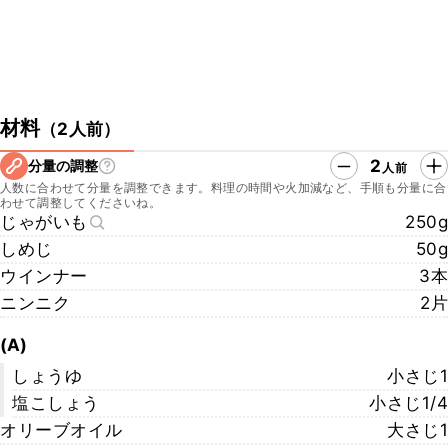
材料
（
2人前
）
2
分量の調整
人前
人数に合わせて分量を調整できます。料理の時間や火加減など、手順も分量に合
わせて調整してくださいね。
じゃがいも
250g
しめじ
50g
ウインナー
3本
ニンニク
2片
(A)
しょうゆ
小さじ1
塩こしょう
小さじ1/4
オリーブオイル
大さじ1