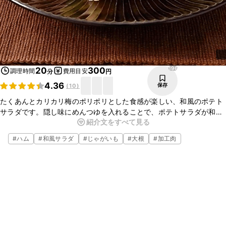
196
20
300
調理時間
費用目安
分
円
4.36
保存
(
10
)
たくあんとカリカリ梅のポリポリとした食感が楽しい、和風のポテト
サラダです。隠し味にめんつゆを入れることで、ポテトサラダが和風
紹介文をすべて見る
に仕上がりますよ。トッピングののりの香りがさらにおいしさを引き
立ててくれます。
#
ハム
#
和風サラダ
#
じゃがいも
#
大根
#
加工肉