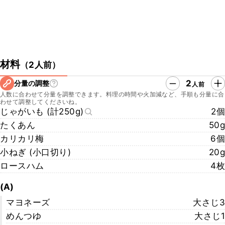
材料
（
2人前
）
2
分量の調整
人前
人数に合わせて分量を調整できます。料理の時間や火加減など、手順も分量に合
わせて調整してくださいね。
じゃがいも (計250g)
2個
たくあん
50g
カリカリ梅
6個
小ねぎ (小口切り)
20g
ロースハム
4枚
(A)
マヨネーズ
大さじ3
めんつゆ
大さじ1