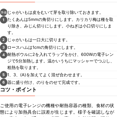
じゃがいもは皮をむいて芽を取り除いておきます。
準備
たくあんは5mmの角切りにします。カリカリ梅は種を取
1
り除き、みじん切りにします。小ねぎは小口切りにしま
す。
じゃがいもは一口大に切ります。
2
ロースハムは1cmの角切りにします。
3
耐熱ボウルに2を入れてラップをかけ、600Wの電子レン
4
ジで5分加熱します。温かいうちにマッシャーでつぶし、
粗熱を取ります。
1、3、(A)を加えてよく混ぜ合わせます。
5
器に盛り付け、のりをのせて完成です。
6
コツ・ポイント
ご使用の電子レンジの機種や耐熱容器の種類、食材の状
態により加熱具合に誤差が生じます。様子を確認しなが