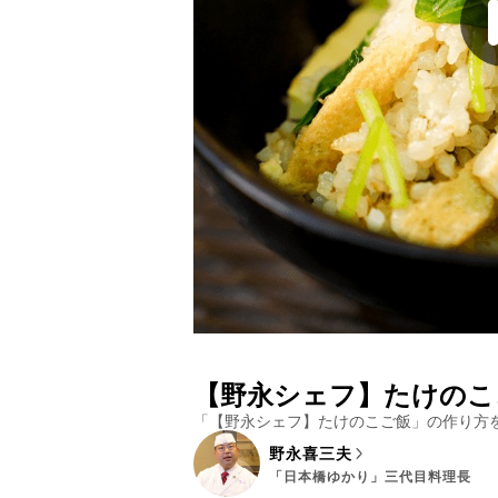
【野永シェフ】たけのこ
「
【野永シェフ】たけのこご飯
」の作り方
野永喜三夫
「日本橋ゆかり」三代目料理長