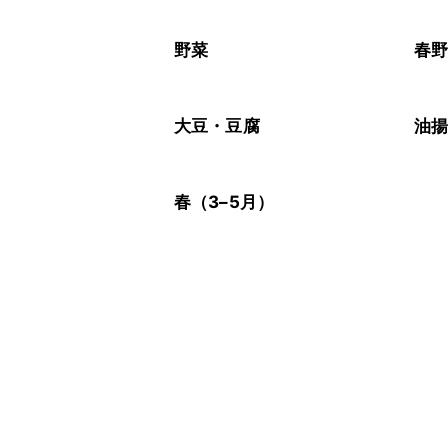
野菜
春
大豆・豆腐
油
春（3–5月）