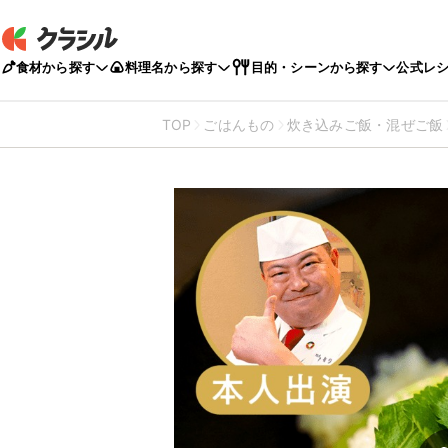
食材から探す
料理名から探す
目的・シーンから探す
公式レ
TOP
ごはんもの
炊き込みご飯・混ぜご飯