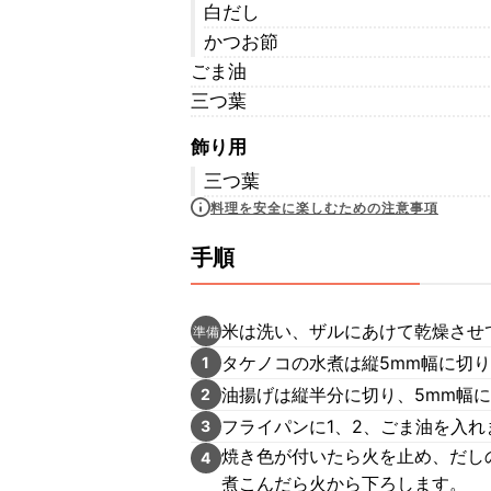
白だし
かつお節
ごま油
三つ葉
飾り用
三つ葉
料理を安全に楽しむための注意事項
手順
米は洗い、ザルにあけて乾燥させて
準備
タケノコの水煮は縦5mm幅に切り
1
油揚げは縦半分に切り、5mm幅
2
フライパンに1、2、ごま油を入
3
焼き色が付いたら火を止め、だし
4
煮こんだら火から下ろします。