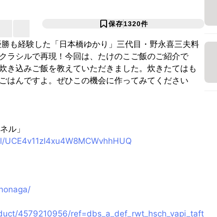
保存
1320
件
総合優勝も経験した「日本橋ゆかり」三代目・野永喜三夫料
クラシルで再現！今回は、たけのこご飯のご紹介で
炊き込みご飯を教えていただきました。炊きたてはも
ごはんですよ。ぜひこの機会に作ってみてください
ンネル」
nel/UCE4v11zI4xu4W8MCWvhhHUQ
ononaga/
duct/4579210956/ref=dbs_a_def_rwt_hsch_vapi_taft