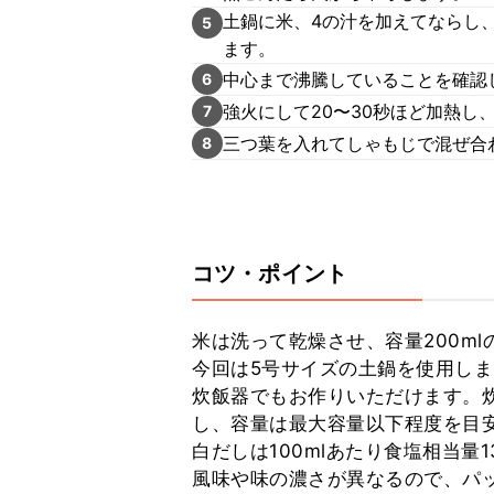
土鍋に米、4の汁を加えてならし
5
ます。
中心まで沸騰していることを確認
6
強火にして20〜30秒ほど加熱し
7
三つ葉を入れてしゃもじで混ぜ合
8
コツ・ポイント
米は洗って乾燥させ、容量200ml
今回は5号サイズの土鍋を使用しま
炊飯器でもお作りいただけます。
し、容量は最大容量以下程度を目安
白だしは100mlあたり食塩相当量
風味や味の濃さが異なるので、パ