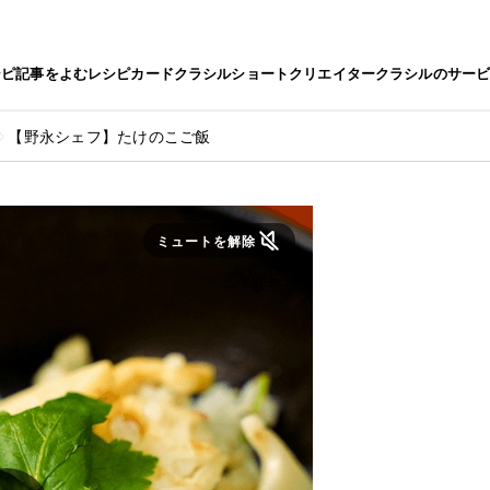
シピ
記事をよむ
レシピカード
クラシルショート
クリエイター
クラシルのサー
【野永シェフ】たけのこご飯
ミュートを解除