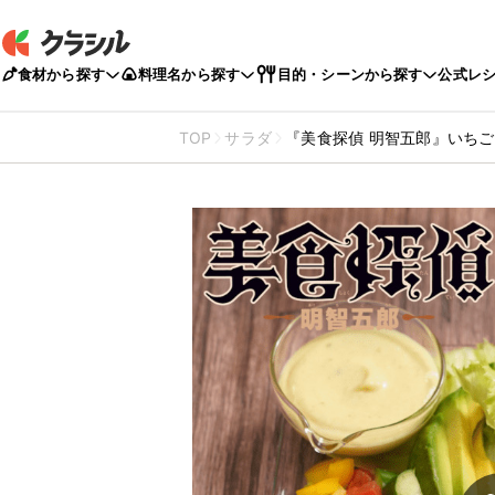
食材から探す
料理名から探す
目的・シーンから探す
公式レ
TOP
サラダ
『美食探偵 明智五郎』いち