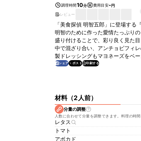
10
-
調理時間
費用目安
分
円
レビュー
「美食探偵 明智五郎」に登場する
明智のために作った愛情たっぷりの
盛り付けることで、彩り良く見た目
中で混ざり合い、アンチョビフィレ
製ドレッシングもマヨネーズをベー
印刷する
シェア
ポスト
材料
（
2人前
）
分量の調整
人数に合わせて分量を調整できます。料理の時間
レタス
トマト
アボカド