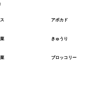
リ
タス
アボカド
野菜
きゅうり
野菜
ブロッコリー