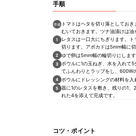
手順
トマトはヘタを切り落としておき
準備
むいておきます。ツナ油漬けは油
レタスは一口大にちぎります。トマ
1
切ります。アボカドは5mm幅に
ゆで卵は5mm幅の輪切りにしま
2
ボウルに1の玉ねぎ、水を入れて
3
てふんわりとラップをし、600W
ボウルにドレッシングの材料を入
4
器に1のレタスを敷き、残りの1、
5
れた4を添えて完成です。
コツ・ポイント