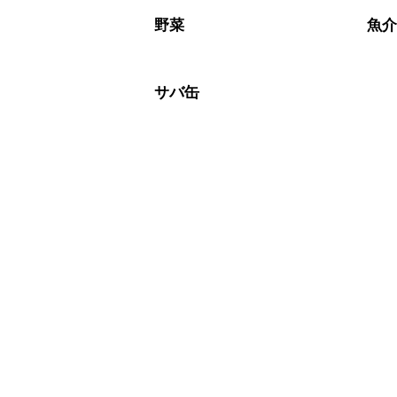
A
※日持ちは目安です。
こちら
野菜
魚
サバ缶