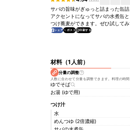
サバの旨味がぎゅっと詰まった缶詰
アクセントになってサバの水煮缶と
つけ蕎麦ができます。ぜひ試してみ
印刷する
シェア
ポスト
材料
（
1人前
）
分量の調整
人数に合わせて分量を調整できます。料理の時間
ゆでそば
お湯 (ゆで用)
つけ汁
水
めんつゆ (2倍濃縮)
サバの水煮缶