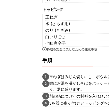
トッピング
玉ねぎ
水 (さらす用)
のり (きざみ)
白いりごま
七味唐辛子
料理を安全に楽しむための注意事項
手順
玉ねぎはみじん切りにし、ボウル
1
鍋にお湯を沸かしそばをパッケー
2
り、器に盛ります。
別の鍋につけ汁の材料を入れひと
3
3を器に盛り付け1とトッピングを
4