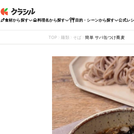
食材から探す
料理名から探す
目的・シーンから探す
公式レ
TOP
麺類
そば
簡単 サバ缶つけ蕎麦