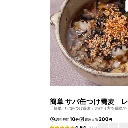
簡単 サバ缶つけ蕎麦
レ
「
簡単 サバ缶つけ蕎麦
」の作り方を簡単で
10
200
調理時間
費用目安
分
円
4.54
(
233
)