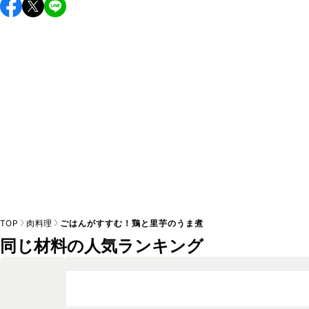
保存期間は冷蔵で翌日中が目安です。なるべくお早めにお召
し上がりください。

A
※日持ちは目安です。
こちら
の注意事項をご確認の上、正し
TOP
肉料理
ごはんがすすむ！鶏と里芋のうま煮
同じ材料の人気ランキング