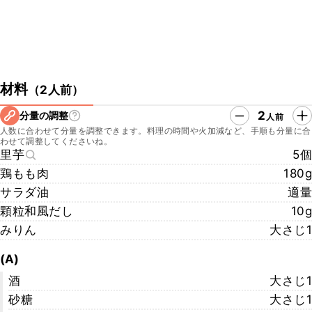
材料
（
2人前
）
2
分量の調整
人前
人数に合わせて分量を調整できます。料理の時間や火加減など、手順も分量に合
わせて調整してくださいね。
里芋
5個
鶏もも肉
180g
サラダ油
適量
顆粒和風だし
10g
みりん
大さじ1
(A)
酒
大さじ1
砂糖
大さじ1