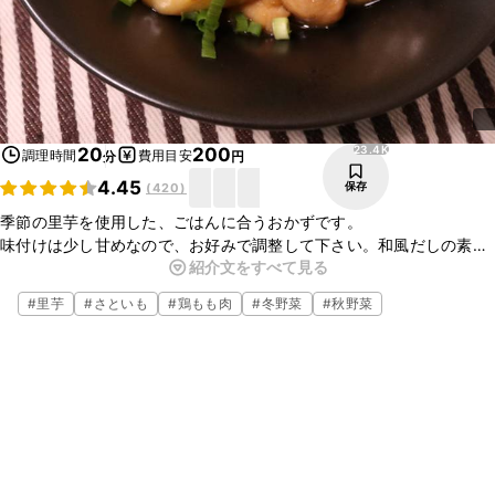
23.4K
20
200
調理時間
費用目安
分
円
4.45
保存
(
420
)
季節の里芋を使用した、ごはんに合うおかずです。
味付けは少し甘めなので、お好みで調整して下さい。和風だしの素を
紹介文をすべて見る
加えても美味しく出来ますよ。
長ネギやしらたき、ゴボウなどの具材を加えて炒めてもオススメで
#
里芋
#
さといも
#
鶏もも肉
#
冬野菜
#
秋野菜
す。