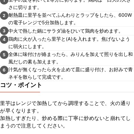
1
さに切ります。
耐熱皿に里芋を並べてふんわりとラップをしたら、600W
2
の電子レンジで5分加熱します。
中火で熱した鍋にサラダ油をひいて鶏肉を炒めます。
3
鶏肉に火が入ったら里芋と(A)を入れます。焦げないよう
4
に弱火にします。
全体に味付けが絡まったら、みりんを加えて照りを出し和
5
風だしの素も加えます。
汁気が無くなったら火を止めて皿に盛り付け、お好みで青
6
ネギを散らして完成です。
コツ・ポイント
里芋はレンジで加熱してから調理することで、火の通り
が早くなります。

加熱しすぎたり、炒める際に丁寧に炒めないと崩れてし
まうので注意してください。