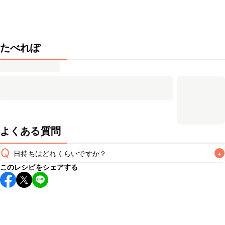
たべれぽ
よくある質問
Q
日持ちはどれくらいですか？
+
このレシピをシェアする
保存期間は冷蔵で当日中が目安です。なるべくお早めにお召
し上がりください。

A
※日持ちは目安です。
こちら
の注意事項をご確認の上、正し