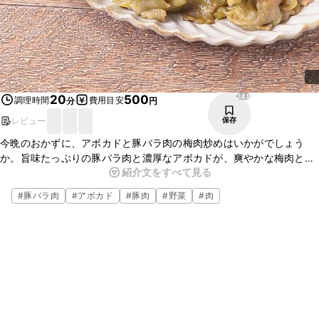
248
20
500
調理時間
費用目安
分
円
レビュー
保存
今晩のおかずに、アボカドと豚バラ肉の梅肉炒めはいかがでしょう
か。旨味たっぷりの豚バラ肉と濃厚なアボカドが、爽やかな梅肉とよ
紹介文をすべて見る
く合い、ごはんにぴったりのおかずになりますよ。お酒のおつまみに
も最適なので、ぜひお試しくださいね。
#
豚バラ肉
#
アボカド
#
豚肉
#
野菜
#
肉