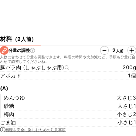
材料
（
2人前
）
2
分量の調整
人前
人数に合わせて分量を調整できます。料理の時間や火加減など、手順も分量に合
わせて調整してくださいね。
豚バラ肉 (しゃぶしゃぶ用)
200g
アボカド
1個
(A)
めんつゆ
大さじ3
砂糖
大さじ1
梅肉
小さじ2
ごま油
小さじ1
料理を安全に楽しむための注意事項