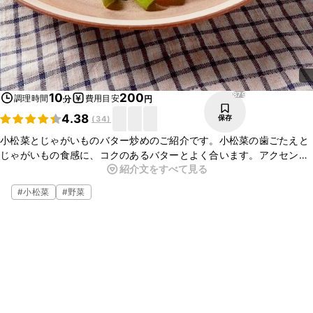
879
10
200
調理時間
費用目安
分
円
4.38
保存
(
34
)
小松菜とじゃがいものバター炒めのご紹介です。小松菜の歯ごたえと
じゃがいもの食感に、コクのあるバターとよく合います。アクセント
紹介文をすべて見る
にしょうゆを加えていますので、味わい深い一品に仕上がってます
よ。
#
小松菜
#
野菜