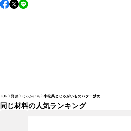
保存期間は冷蔵で翌日中が目安です。なるべくお早めにお召
し上がりください。

A
※日持ちは目安です。
こちら
の注意事項をご確認の上、正し
TOP
野菜
じゃがいも
小松菜とじゃがいものバター炒め
同じ材料の人気ランキング