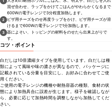
大きめの耐熱ボウルにごはん、水、明太子、白だしを入れ
1
混ぜ合わせ、ラップをかけてごはんがやわらかくなるまで
600Wの電子レンジで3分程度加熱します。
ピザ用チーズをのせ再度ラップをかけ、ピザ用チーズが溶
2
けるまで600Wの電子レンジで1分加熱します。
器によそい、トッピングの材料をのせたら出来上がりで
3
す。
コツ・ポイント
白だしは10倍濃縮タイプを使用しています。白だしは種
類によって風味や味の濃さが異なるので、パッケージに
記載されている分量を目安にし、お好みに合わせてご使
用ください。

ご使用の電子レンジの機種や耐熱容器の種類、食材の状
態により加熱具合に誤差が生じます。様子を確認しなが
ら、必要に応じて加熱時間を調整しながら加熱してくだ
さい。