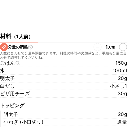
材料
（
1人前
）
1
分量の調整
人前
人数に合わせて分量を調整できます。料理の時間や火加減など、手順も分量に合
わせて調整してくださいね。
ごはん
150g
水
100ml
明太子
20g
白だし
小さじ1
ピザ用チーズ
30g
トッピング
明太子
20g
小ねぎ (小口切り)
適量