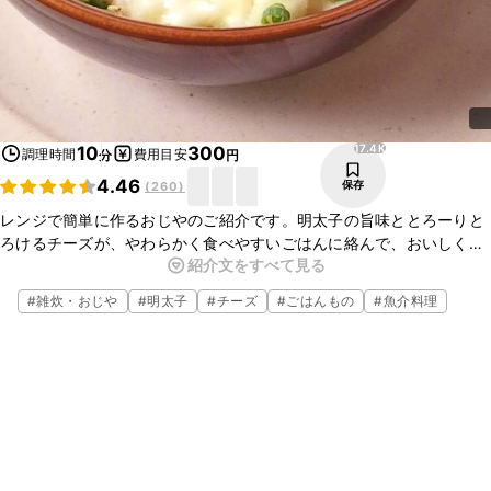
17.4K
10
300
調理時間
費用目安
分
円
4.46
保存
(
260
)
レンジで簡単に作るおじやのご紹介です。明太子の旨味ととろーりと
ろけるチーズが、やわらかく食べやすいごはんに絡んで、おいしくい
紹介文をすべて見る
ただけますよ。混ぜてレンジで加熱するだけなので、時間がないとき
や忙しいときにもおすすめです。
#
雑炊・おじや
#
明太子
#
チーズ
#
ごはんもの
#
魚介料理