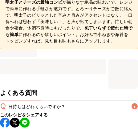
明太子とチーズの最強コンビ
が織りなす絶品の味わいで、レンジ
で簡単に作れる手軽さが魅力です。とろ〜りチーズがご飯に絡ん
で、明太子のピリッとした辛みと旨みがアクセントになり、一口
食べれば思わず「美味しい！」と声が出てしまいます。忙しい朝
食や夜食、体調不良時にもぴったりで、
包丁いらずで疲れた時で
も簡単
に作れるのが嬉しいポイント。お好みで小ねぎや海苔を
トッピングすれば、見た目も味もさらにアップします。
よくある質問
Q
日持ちはどれくらいですか？
+
このレシピをシェアする
こちらのレシピは出来たてをお召し上がりいただくことをお
すすめします。

A