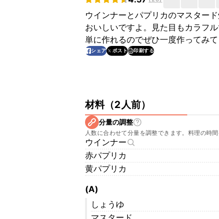
ウインナーとパプリカのマスタード
おいしいですよ。見た目もカラフル
単に作れるのでぜひ一度作ってみて
印刷する
シェア
ポスト
材料
（
2人前
）
分量の調整
人数に合わせて分量を調整できます。料理の時間
ウインナー
赤パプリカ
黄パプリカ
(A)
しょうゆ
マスタード