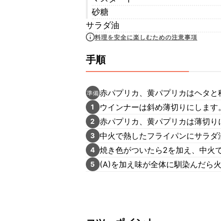
砂糖
サラダ油
料理を安全に楽しむための注意事項
手順
赤パプリカ、黄パプリカはヘタと
準備
ウインナーは斜め薄切りにします
1
赤パプリカ、黄パプリカは薄切り
2
中火で熱したフライパンにサラダ
3
焼き色がついたら2を加え、中火
4
(A)を加え味が全体に馴染んだら
5