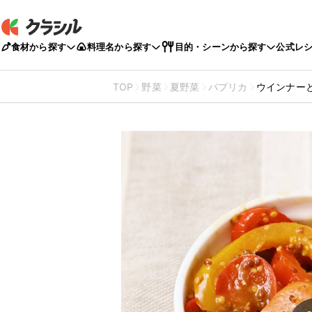
食材から探す
料理名から探す
目的・シーンから探す
公式レ
TOP
野菜
夏野菜
パプリカ
ウインナー