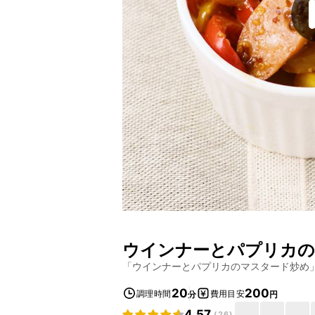
ウインナーとパプリカの
「
ウインナーとパプリカのマスタード炒め
20
200
調理時間
費用目安
分
円
4.57
(
26
)