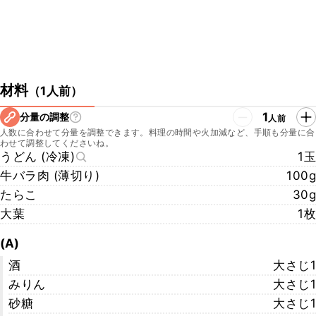
材料
（
1人前
）
1
分量の調整
人前
人数に合わせて分量を調整できます。料理の時間や火加減など、手順も分量に合
わせて調整してくださいね。
うどん (冷凍)
1玉
牛バラ肉 (薄切り)
100g
たらこ
30g
大葉
1枚
(A)
酒
大さじ1
みりん
大さじ1
砂糖
大さじ1