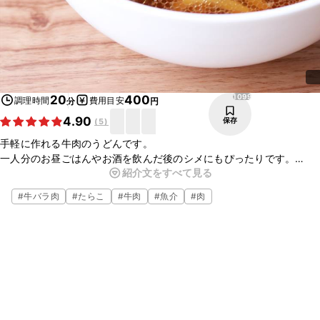
1099
20
400
調理時間
費用目安
分
円
4.90
保存
(
5
)
手軽に作れる牛肉のうどんです。
一人分のお昼ごはんやお酒を飲んだ後のシメにもぴったりです。
紹介文をすべて見る
さっぱりした大葉の香りとたらこがよく合います。
冷凍うどんを使えばとっても簡単に作れるのでお家でぜひ作ってみて
#
牛バラ肉
#
たらこ
#
牛肉
#
魚介
#
肉
くださいね。