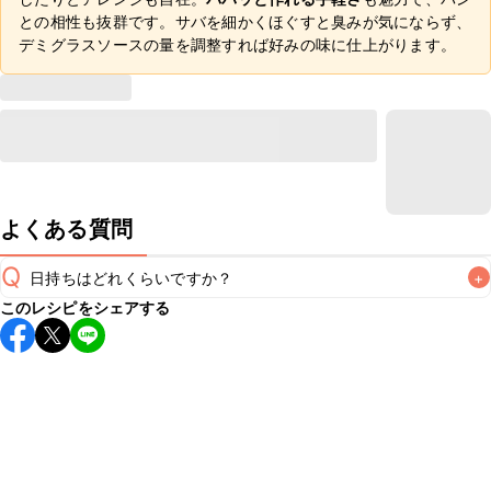
との相性も抜群です。サバを細かくほぐすと臭みが気にならず、
デミグラスソースの量を調整すれば好みの味に仕上がります。
よくある質問
Q
日持ちはどれくらいですか？
+
このレシピをシェアする
保存期間は冷蔵で翌日中が目安です。なるべくお早めにお召
し上がりください。

A
※日持ちは目安です。
こちら
の注意事項をご確認の上、正し