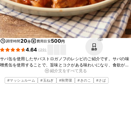
970
20
500
調理時間
費用目安
分
円
4.64
保存
(
20
)
サバ缶を使用したサバストロガノフのレシピのご紹介です。サバの味
噌煮缶を使用することで、旨味とコクがある味わいになり、食欲が進
紹介文をすべて見る
みます。市販のデミグラスソースを使用するのでとても簡単です。ぜ
ひお試しください。
#
マッシュルーム
#
玉ねぎ
#
秋野菜
#
きのこ
#
さば