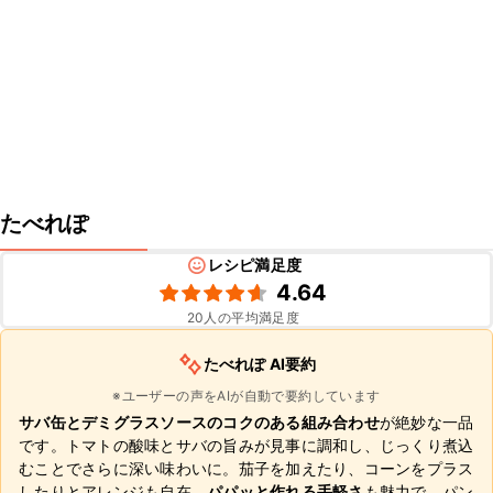
たべれぽ
レシピ満足度
4.64
20
人の平均満足度
たべれぽ AI要約
※ユーザーの声をAIが自動で要約しています
サバ缶とデミグラスソースのコクのある組み合わせ
が絶妙な一品
です。トマトの酸味とサバの旨みが見事に調和し、じっくり煮込
むことでさらに深い味わいに。茄子を加えたり、コーンをプラス
したりとアレンジも自在。
パパッと作れる手軽さ
も魅力で、パン