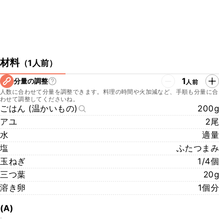
材料
（
1人前
）
1
分量の調整
人前
人数に合わせて分量を調整できます。料理の時間や火加減など、手順も分量に合
わせて調整してくださいね。
ごはん (温かいもの)
200g
アユ
2尾
水
適量
塩
ふたつまみ
玉ねぎ
1/4個
三つ葉
20g
溶き卵
1個分
(A)