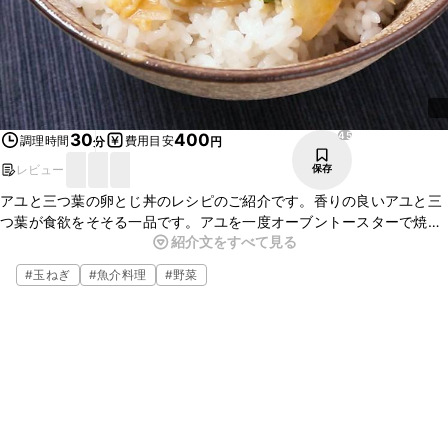
45
30
400
調理時間
費用目安
分
円
レビュー
保存
アユと三つ葉の卵とじ丼のレシピのご紹介です。香りの良いアユと三
つ葉が食欲をそそる一品です。アユを一度オーブントースターで焼く
紹介文をすべて見る
ことで、より香りを引き出しています。とても美味しいので、ぜひお
試しください。
#
玉ねぎ
#
魚介料理
#
野菜