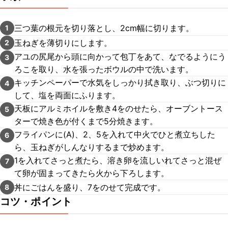
三つ葉の根元を切り落とし、2cm幅に切ります。
1
玉ねぎを薄切りにします。
2
アユの尻尾から頭に向かって包丁をあて、なでるようにう
3
ろこを取り、水を張ったボウルの中で洗います。
キッチンペーパーで水気をしっかり拭き取り、ぶつ切りに
4
して、塩を両面にふります。
天板にアルミホイルを敷き4をのせたら、オーブントース
5
ターで焼き色が付くまで5分焼きます。
フライパンに(A)、2、5を入れて中火でひと煮立ちした
6
ら、玉ねぎがしんなりするまで炒めます。
1を入れてさっと煮たら、溶き卵を流しいれてさっと混ぜ
7
て卵が固まってきたら火から下ろします。
丼にごはんを盛り、7をのせて完成です。
8
コツ・ポイント