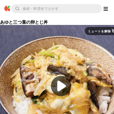
あゆと三つ葉の卵とじ丼
ミュートを解除