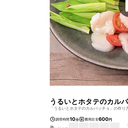
うるいとホタテのカル
「
うるいとホタテのカルパッチョ
」の作り
10
600
調理時間
費用目安
分
円
レビュー