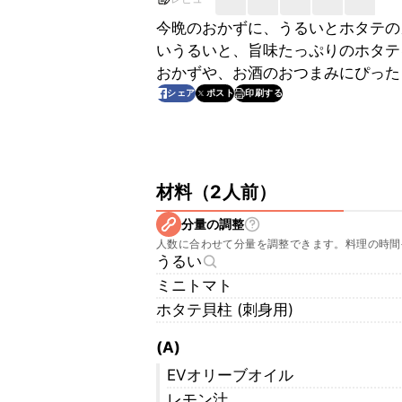
今晩のおかずに、うるいとホタテの
いうるいと、旨味たっぷりのホタテ
おかずや、お酒のおつまみにぴった
印刷する
シェア
ポスト
材料
（
2人前
）
分量の調整
人数に合わせて分量を調整できます。料理の時間
うるい
ミニトマト
ホタテ貝柱 (刺身用)
(A)
EVオリーブオイル
レモン汁