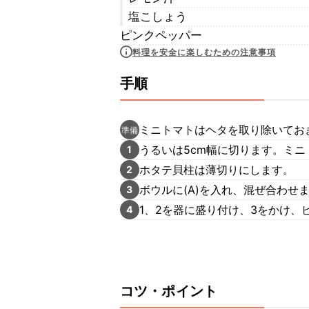
塩こしょう
ピンクペッパー
料理を安全に楽しむための注意事項
手順
ミニトマトはヘタを取り除いてお
準備
うるいは5cm幅に切ります。ミ
1
ホタテ貝柱は薄切りにします。
2
ボウルに(A)を入れ、混ぜ合わせ
3
1、2を器に盛り付け、3をかけ
4
コツ・ポイント