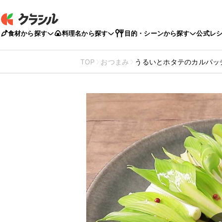
食材から探す
料理名から探す
目的・シーンから探す
公式レ
TOP
おつまみ
うるいとホタテのカルパッ