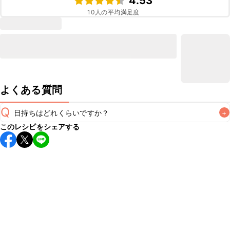
4.53
10
人の平均満足度
よくある質問
Q
日持ちはどれくらいですか？
+
このレシピをシェアする
保存期間は冷蔵で翌日中が目安です。なるべくお早めにお召
し上がりください。

A
※日持ちは目安です。
こちら
の注意事項をご確認の上、正し