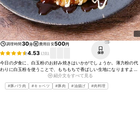
601
30
500
調理時間
費用目安
分
円
4.53
保存
(
10
)
今日の夕食に、白玉粉のお好み焼きはいかがでしょうか。薄力粉の代
わりに白玉粉を使うことで、もちもちで香ばしい生地になりますよ。
紹介文をすべて見る
具はお好みのものでお作りいただけます。お酒のおつまみにも最適な
ので、ぜひお試しくださいね。
#
豚バラ肉
#
キャベツ
#
豚肉
#
油揚げ
#
肉料理