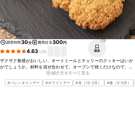
451
30
300
調理時間
費用目安
分
円
4.63
保存
(
15
)
ザクザク食感がおいしい、オートミールとチェリーのクッキーはいか
がでしょうか。材料を混ぜ合わせて、オーブンで焼くだけなので、と
紹介文をすべて見る
ても簡単に作れますよ。チェリーの彩りが可愛く、おやつや、ティー
タイムのお供にぴったりなので、ぜひお試しくださいね。
#
バレンタインデー
#
ホワイトデー
#
冬（12–2月）
#
春（3–5月）