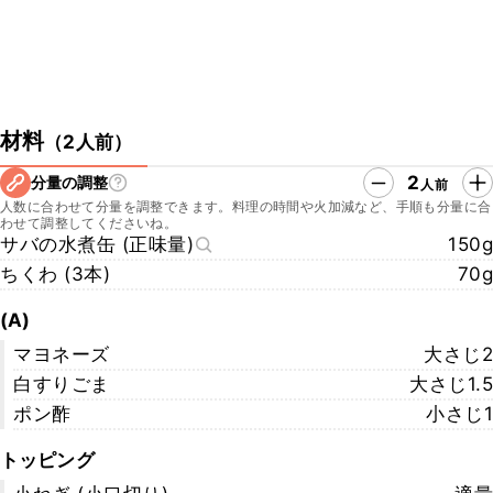
材料
（
2人前
）
2
分量の調整
人前
人数に合わせて分量を調整できます。料理の時間や火加減など、手順も分量に合
わせて調整してくださいね。
サバの水煮缶 (正味量)
150g
ちくわ (3本)
70g
(A)
マヨネーズ
大さじ2
白すりごま
大さじ1.5
ポン酢
小さじ1
トッピング