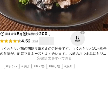
754
5
200
調理時間
費用目安
分
円
4.52
保存
(
24
)
ちくわとサバ缶の胡麻マヨ和えのご紹介です。ちくわとサバの水煮缶
の旨味が、胡麻マヨネーズとよく合います。お酒のおつまみにもぴっ
紹介文をすべて見る
たりですので、ぜひお試しくださいね。
#
ちくわ
#
さば
#
サバ缶
#
練り物
#
魚介