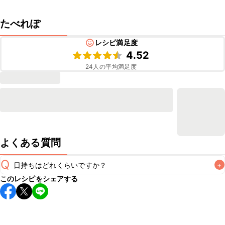
たべれぽ
レシピ満足度
4.52
24
人の平均満足度
よくある質問
Q
日持ちはどれくらいですか？
+
このレシピをシェアする
保存期間は冷蔵で当日中が目安です。なるべくお早めにお召
し上がりください。

A
※日持ちは目安です。
こちら
の注意事項をご確認の上、正し