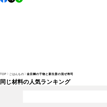
し上がりください。

A
※日持ちは目安です。
こちら
の注意事項をご確認の上、正し
TOP
ごはんもの
金目鯛の干物と新生姜の混ぜ寿司
同じ材料の人気ランキング