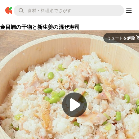
金目鯛の干物と新生姜の混ぜ寿司
ミュートを解除