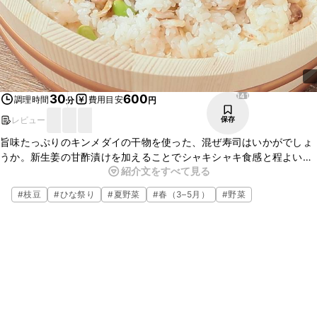
141
30
600
調理時間
費用目安
分
円
レビュー
保存
旨味たっぷりのキンメダイの干物を使った、混ぜ寿司はいかがでしょ
うか。新生姜の甘酢漬けを加えることでシャキシャキ食感と程よい酸
紹介文をすべて見る
味が加わり、くせになるおいしさです。枝豆が入っているので彩りも
きれいですよ。いつもとひと味違う混ぜ寿司をぜひお試しください
#
枝豆
#
ひな祭り
#
夏野菜
#
春（3–5月）
#
野菜
ね。