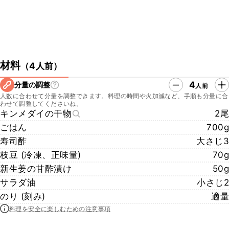
材料
（
4人前
）
4
分量の調整
人前
人数に合わせて分量を調整できます。料理の時間や火加減など、手順も分量に合
わせて調整してくださいね。
キンメダイの干物
2尾
ごはん
700g
寿司酢
大さじ3
枝豆 (冷凍、正味量)
70g
新生姜の甘酢漬け
50g
サラダ油
小さじ2
のり (刻み)
適量
料理を安全に楽しむための注意事項