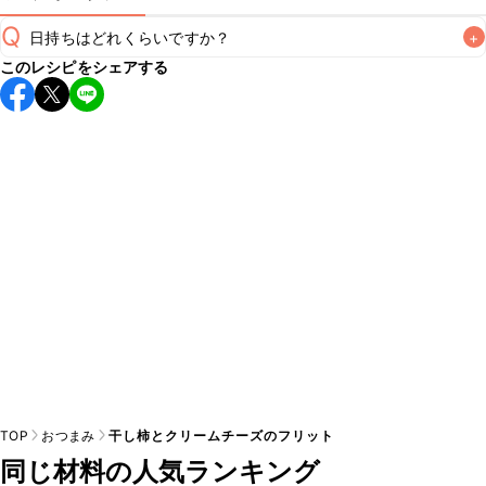
Q
日持ちはどれくらいですか？
+
このレシピをシェアする
保存期間は冷蔵で翌日中が目安です。なるべくお早めにお召
し上がりください。

A
※日持ちは目安です。
こちら
の注意事項をご確認の上、正し
TOP
おつまみ
干し柿とクリームチーズのフリット
同じ材料の人気ランキング