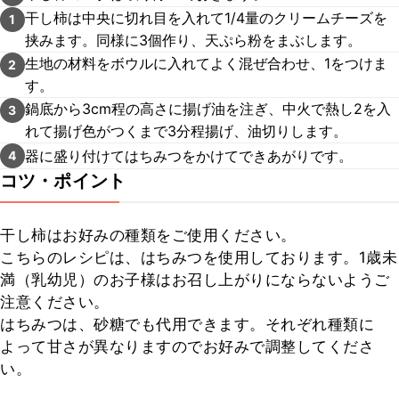
干し柿は中央に切れ目を入れて1/4量のクリームチーズを
1
挟みます。同様に3個作り、天ぷら粉をまぶします。
生地の材料をボウルに入れてよく混ぜ合わせ、1をつけま
2
す。
鍋底から3cm程の高さに揚げ油を注ぎ、中火で熱し2を入
3
れて揚げ色がつくまで3分程揚げ、油切りします。
器に盛り付けてはちみつをかけてできあがりです。
4
コツ・ポイント
干し柿はお好みの種類をご使用ください。

こちらのレシピは、はちみつを使用しております。1歳未
満（乳幼児）のお子様はお召し上がりにならないようご
注意ください。

はちみつは、砂糖でも代用できます。それぞれ種類に
よって甘さが異なりますのでお好みで調整してくださ
い。