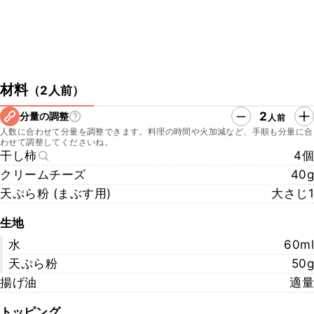
材料
（
2人前
）
2
分量の調整
人前
人数に合わせて分量を調整できます。料理の時間や火加減など、手順も分量に合
わせて調整してくださいね。
干し柿
4個
クリームチーズ
40g
天ぷら粉 (まぶす用)
大さじ1
生地
水
60ml
天ぷら粉
50g
揚げ油
適量
トッピング