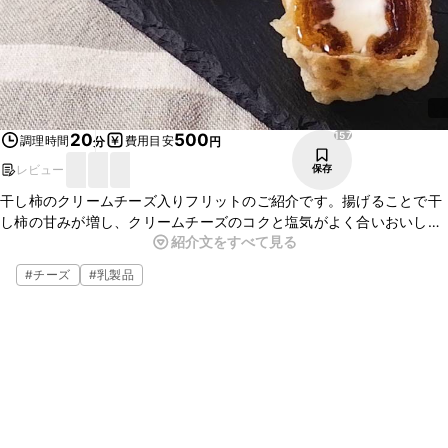
157
20
500
調理時間
費用目安
分
円
レビュー
保存
干し柿のクリームチーズ入りフリットのご紹介です。揚げることで干
し柿の甘みが増し、クリームチーズのコクと塩気がよく合いおいしい
紹介文をすべて見る
ですよ。おやつにも、ワインのおつまみにも喜ばれますのでちょっと
したおもてなしになる一品です。ぜひ、お試しくださいね。
#
チーズ
#
乳製品