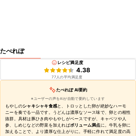
たべれぽ
レシピ満足度
4.38
77
人の平均満足度
たべれぽ AI要約
※ユーザーの声をAIが自動で要約しています
もやしの
シャキシャキ食感
と、トロッとした卵が絶妙なハーモ
ニーを奏でる一品です。うどんは濃厚なソース味で、卵との相性
抜群。具材は豚ひき肉やもやしがベースですが、キャベツや人
参、しめじなどの野菜を加えれば
ボリューム満点
に。牛乳を卵に
加えることで、より濃厚な仕上がりに。手軽に作れて満足度の高