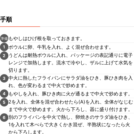
手順
もやしはひげ根を取っておきます。
準備
ボウルに卵、牛乳を入れ、よく混ぜ合わせます。
1
うどんは耐熱ボウルに入れ、パッケージの表記通りに電子
2
レンジで加熱します。流水で冷やし、ザルに上げて水気を
切ります。
中火に熱したフライパンにサラダ油をひき、豚ひき肉を入
3
れ、色が変わるまで中火で炒めます。
もやしを入れ、豚ひき肉に火が通るまで中火で炒めます。
4
2を入れ、全体を混ぜ合わせたら(A)を入れ、全体がなじむ
5
まで中火で炒めます。火から下ろし、器に盛り付けます。
別のフライパンを中火で熱し、卵焼きのサラダ油をひき、
6
1を入れて木べらで大きくかき混ぜ、半熟状になったら火
から下ろします。