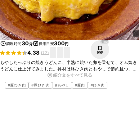
7063
30
300
調理時間
費用目安
分
円
4.38
保存
(
77
)
もやしたっぷりの焼きうどんに、半熟に焼いた卵を乗せて、オム焼き
うどんに仕上げてみました。具材は豚ひき肉ともやしで節約且つ、シ
紹介文をすべて見る
ンプルにしてます。焼いた半熟卵を乗せるとボリューム感が出て、見
た目も良くなります。是非お試しくださいね。
#
豚ひき肉
#
豚ひき肉
#
もやし
#
豚肉
#
ひき肉