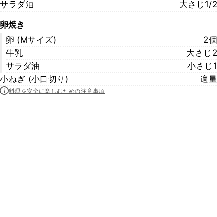
サラダ油
大さじ1/2
卵焼き
卵 (Mサイズ)
2個
牛乳
大さじ2
サラダ油
小さじ1
小ねぎ (小口切り)
適量
料理を安全に楽しむための注意事項