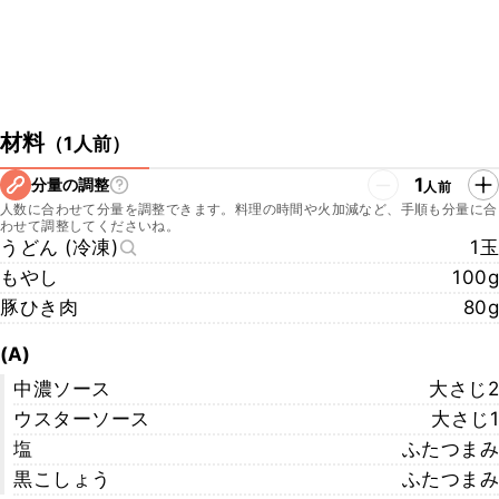
材料
（
1人前
）
1
分量の調整
人前
人数に合わせて分量を調整できます。料理の時間や火加減など、手順も分量に合
わせて調整してくださいね。
うどん (冷凍)
1玉
もやし
100g
豚ひき肉
80g
(A)
中濃ソース
大さじ2
ウスターソース
大さじ1
塩
ふたつまみ
黒こしょう
ふたつまみ