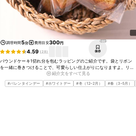
1681
5
300
調理時間
費用目安
分
円
4.59
保存
(
28
)
パウンドケーキ1切れ分を包むラッピングのご紹介です。袋とリボン
を一緒に巻きつけることで、可愛らしい仕上がりになりますよ。リボ
紹介文をすべて見る
ンの柄などを変えるなどして自分らしくアレンジしてみてください
ね。プレゼントやイベントのときなどにぜひ試してみてください。
#
バレンタインデー
#
ホワイトデー
#
冬（12–2月）
#
春（3–5月）