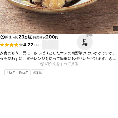
1420
20
200
調理時間
費用目安
分
円
4.27
保存
(
51
)
夕食のもう一品に、さっぱりとしたナスの南蛮漬けはいかがですか。
火を使わずに、電子レンジを使って簡単にお作りいただけます。きの
紹介文をすべて見る
こやパプリカなどの具材を加えてアレンジしても、おいしいですよ。
ぜひお試しくださいね。
#
ねぎ・長ねぎ
#
野菜