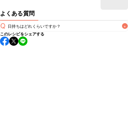
よくある質問
Q
日持ちはどれくらいですか？
+
このレシピをシェアする
保存期間は冷蔵で翌日中が目安です。なるべくお早めにお召
し上がりください。

A
※日持ちは目安です。
こちら
の注意事項をご確認の上、正し