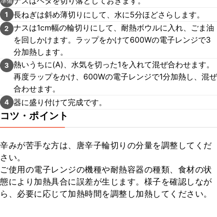
ナスはヘタを切り落としておきます。
準備
長ねぎは斜め薄切りにして、水に5分ほどさらします。
1
ナスは1cm幅の輪切りにして、耐熱ボウルに入れ、ごま油
2
を回しかけます。ラップをかけて600Wの電子レンジで3
分加熱します。
熱いうちに(A)、水気を切った1を入れて混ぜ合わせます。
3
再度ラップをかけ、600Wの電子レンジで1分加熱し、混ぜ
合わせます。
器に盛り付けて完成です。
4
コツ・ポイント
辛みが苦手な方は、唐辛子輪切りの分量を調整してくだ
さい。

ご使用の電子レンジの機種や耐熱容器の種類、食材の状
態により加熱具合に誤差が生じます。様子を確認しなが
ら、必要に応じて加熱時間を調整し加熱してください。