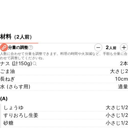
材料
（
2人前
）
2
分量の調整
人前
人数に合わせて分量を調整できます。料理の時間や火加減など、手順も分量に合
わせて調整してくださいね。
ナス (計150g)
2本
ごま油
大さじ2
長ねぎ
10cm
水 (さらす用)
適量
(A)
しょうゆ
大さじ1/2
すりおろし生姜
小さじ1/2
砂糖
小さじ1/2