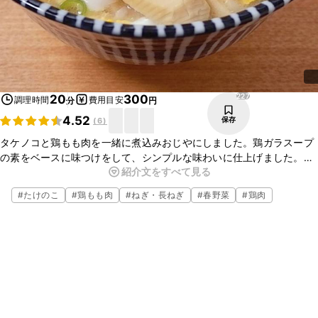
227
20
300
調理時間
費用目安
分
円
4.52
保存
(
6
)
タケノコと鶏もも肉を一緒に煮込みおじやにしました。鶏ガラスープ
の素をベースに味つけをして、シンプルな味わいに仕上げました。味
紹介文をすべて見る
が染みてやわらかくなったごはんと共にお召し上がりください。
#
たけのこ
#
鶏もも肉
#
ねぎ・長ねぎ
#
春野菜
#
鶏肉