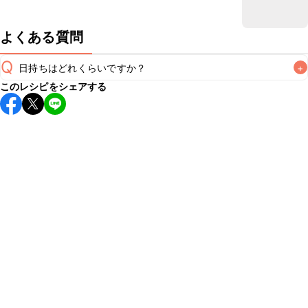
よくある質問
Q
日持ちはどれくらいですか？
+
このレシピをシェアする
こちらのレシピは出来たてをお召し上がりいただくことをお
すすめします。

A
※日持ちは目安です。
こちら
の注意事項をご確認の上、正し