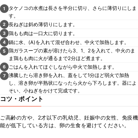
タケノコの水煮は長さを半分に切り、さらに薄切りにしま
1
す。
長ねぎは斜め薄切りにします。
2
鶏もも肉は一口大に切ります。
3
鍋に水、(A)を入れて混ぜ合わせ、中火で加熱します。
4
鶏ガラスープの素が溶けたら3、1、2を入れて、中火のま
5
ま鶏もも肉に火が通るまで2分ほど煮ます。
ごはんを入れてほぐしながら中火で加熱します。
6
沸騰したら溶き卵を入れ、蓋をして1分ほど弱火で加熱
7
し、溶き卵が半熟状になったら火から下ろします。器によ
そい、小ねぎをかけて完成です。
コツ・ポイント
ご高齢の方や、2才以下の乳幼児、妊娠中の女性、免疫機
能が低下している方は、卵の生食を避けてください。