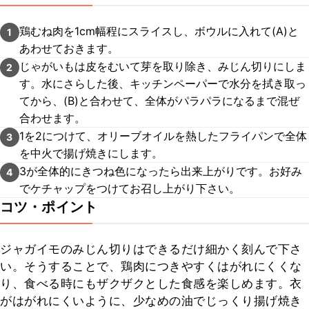
鶏むね肉を1cm幅程にスライスし、ボウルに入れて(A)と
1
あわせておきます。
じゃがいもは皮をむいて芽を取り除き、みじん切りにしま
2
す。水にさらした後、キッチンペーパーで水分を拭き取っ
てから、(B)と合わせて、全体がパラパラになるまで混ぜ
合わせます。
1を2につけて、オリーブオイルを熱したフライパンで全体
3
を中火で揚げ焼きにします。
3が全体的にきつね色になったら出来上がりです。お好み
4
でケチャップをつけてお召し上がり下さい。
コツ・ポイント
ジャガイモのみじん切りはできるだけ細かく刻んで下さ
い。そうすることで、鶏肉につきやすくはがれにくくな
り、食べる時にもザクザクとした食感を楽しめます。衣
がはがれにくいように、少なめの油でじっくり揚げ焼き