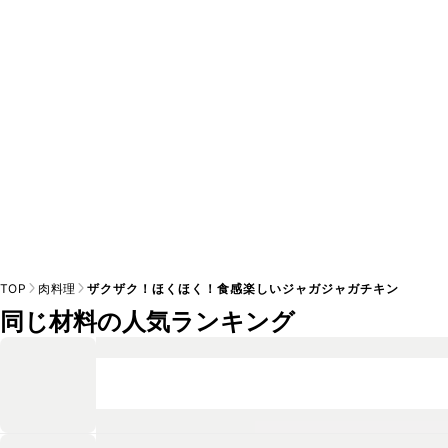
A
※日持ちは目安です。
こちら
の注意事項をご確認の上、正し
TOP
肉料理
ザクザク！ほくほく！食感楽しいジャガジャガチキン
同じ材料の人気ランキング