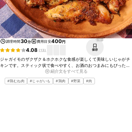
4999
30
400
調理時間
費用目安
分
円
4.08
保存
(
13
)
ジャガイモのザクザク＆ホクホクな食感が楽しくて美味しいじゃがチ
キンです。スティック状で食べやすく、お酒のおつまみにもぴったり
紹介文をすべて見る
なので、ホームパーティーなどにも喜ばれること間違いなし！子供か
ら大人まで大人気の一品です。
#
鶏むね肉
#
じゃがいも
#
鶏肉
#
野菜
#
肉