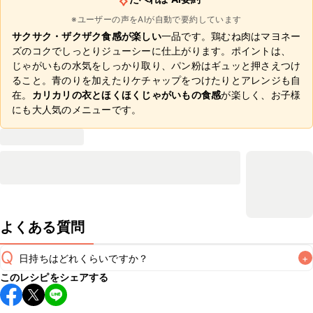
※ユーザーの声をAIが自動で要約しています
サクサク・ザクザク食感が楽しい
一品です。鶏むね肉はマヨネー
ズのコクでしっとりジューシーに仕上がります。ポイントは、
じゃがいもの水気をしっかり取り、パン粉はギュッと押さえつけ
ること。青のりを加えたりケチャップをつけたりとアレンジも自
在。
カリカリの衣とほくほくじゃがいもの食感
が楽しく、お子様
にも大人気のメニューです。
よくある質問
Q
日持ちはどれくらいですか？
+
このレシピをシェアする
保存期間は冷蔵で翌日中が目安です。なるべくお早めにお召
し上がりください。
