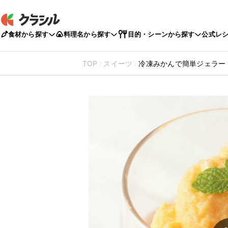
食材から探す
料理名から探す
目的・シーンから探す
公式レ
TOP
スイーツ
冷凍みかんで簡単ジェラー