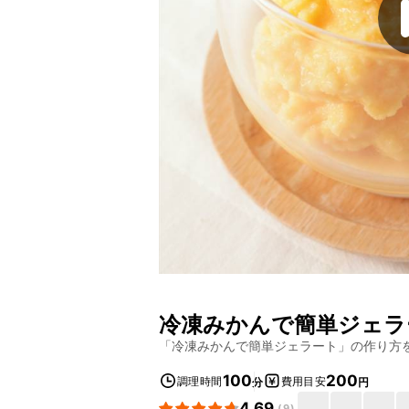
冷凍みかんで簡単ジェラ
「
冷凍みかんで簡単ジェラート
」の作り方
100
200
調理時間
費用目安
分
円
4.69
(
9
)