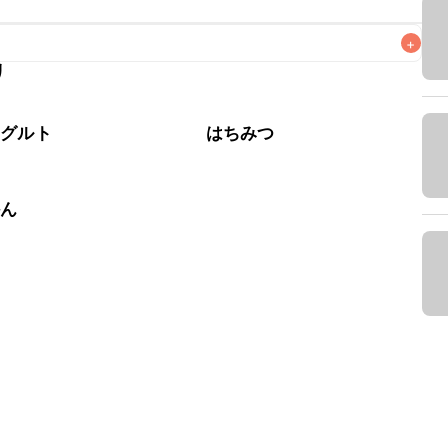
+
リ
るべくお早めにお召し上がりください。

ーグルト
はちみつ
かん