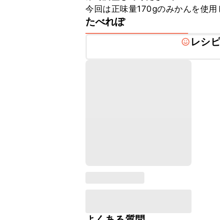
今回は正味量170gのみかんを使
たべれぽ
レシ
よくある質問