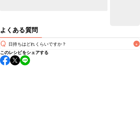
よくある質問
Q
日持ちはどれくらいですか？
+
このレシピをシェアする
保存期間は冷蔵で当日中が目安です。なるべくお早めにお召
し上がりください。

A
※日持ちは目安です。
こちら
の注意事項をご確認の上、正し