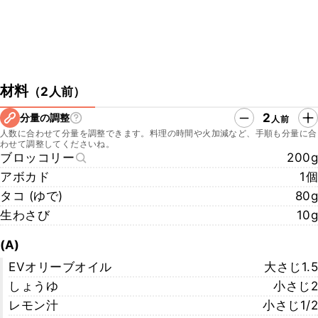
材料
（
2人前
）
2
分量の調整
人前
人数に合わせて分量を調整できます。料理の時間や火加減など、手順も分量に合
わせて調整してくださいね。
ブロッコリー
200g
アボカド
1個
タコ (ゆで)
80g
生わさび
10g
(A)
EVオリーブオイル
大さじ1.5
しょうゆ
小さじ2
レモン汁
小さじ1/2