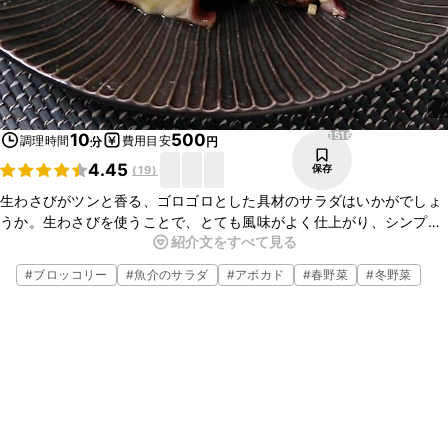
1516
10
500
調理時間
費用目安
分
円
4.45
保存
(
19
)
生わさびがツンと香る、ゴロゴロとした具材のサラダはいかがでしょ
うか。生わさびを使うことで、とても風味がよく仕上がり、シンプル
紹介文をすべて見る
な味付けでもおいしくお召し上がりいただけます。お酒のおつまみに
もおすすめの一品です。
#
ブロッコリー
#
魚介のサラダ
#
アボカド
#
春野菜
#
冬野菜