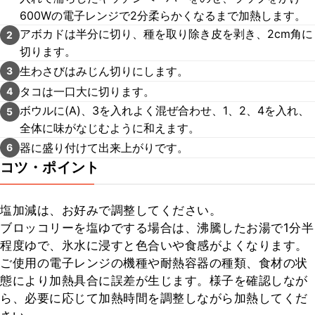
600Wの電子レンジで2分柔らかくなるまで加熱します。
アボカドは半分に切り、種を取り除き皮を剥き、2cm角に
2
切ります。
生わさびはみじん切りにします。
3
タコは一口大に切ります。
4
ボウルに(A)、3を入れよく混ぜ合わせ、1、2、4を入れ、
5
全体に味がなじむように和えます。
器に盛り付けて出来上がりです。
6
コツ・ポイント
塩加減は、お好みで調整してください。

ブロッコリーを塩ゆでする場合は、沸騰したお湯で1分半
程度ゆで、氷水に浸すと色合いや食感がよくなります。

ご使用の電子レンジの機種や耐熱容器の種類、食材の状
態により加熱具合に誤差が生じます。様子を確認しなが
ら、必要に応じて加熱時間を調整しながら加熱してくだ