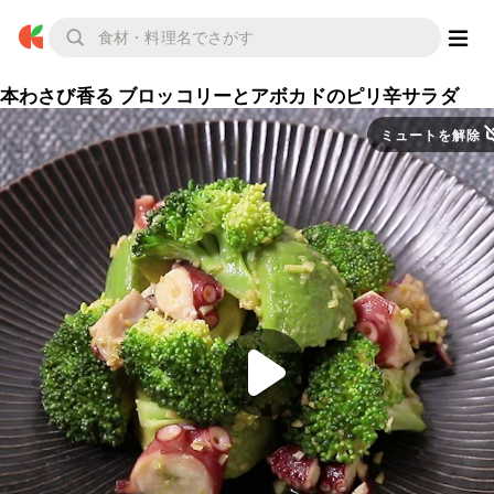
本わさび香る ブロッコリーとアボカドのピリ辛サラダ
ミュートを解除