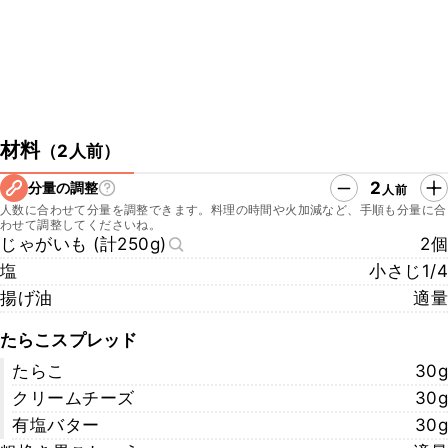
材料
（
2人前
）
2
分量の調整
人前
人数に合わせて分量を調整できます。料理の時間や火加減など、手順も分量に合
わせて調整してくださいね。
じゃがいも (計250g)
2個
塩
小さじ1/4
揚げ油
適量
たらこスプレッド
たらこ
30g
クリームチーズ
30g
有塩バター
30g