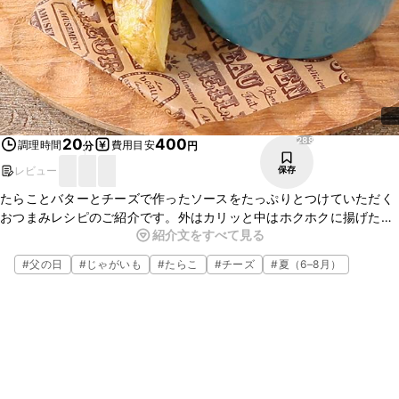
288
20
400
調理時間
費用目安
分
円
レビュー
保存
たらことバターとチーズで作ったソースをたっぷりとつけていただく
おつまみレシピのご紹介です。外はカリッと中はホクホクに揚げたフ
紹介文をすべて見る
ライドポテトに、たらこのソースがとてもよく合い、つい手が伸びて
しまいます。お酒のおつまみやちょっとしたおもてなしにもおすすめ
#
父の日
#
じゃがいも
#
たらこ
#
チーズ
#
夏（6–8月）
です。