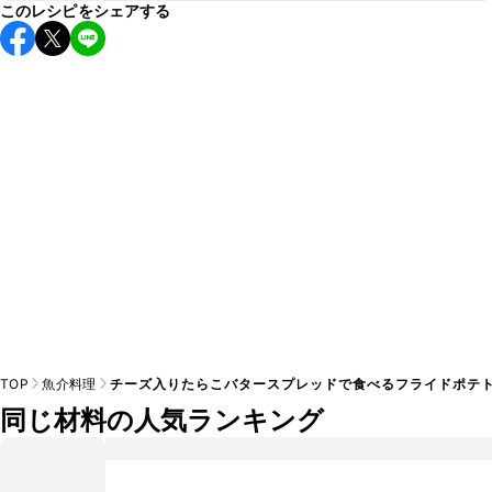
このレシピをシェアする
保存期間は冷蔵で翌日中が目安です。なるべくお早めにお召
し上がりください。

A
※日持ちは目安です。
こちら
の注意事項をご確認の上、正し
TOP
魚介料理
チーズ入りたらこバタースプレッドで食べるフライドポテ
同じ材料の人気ランキング