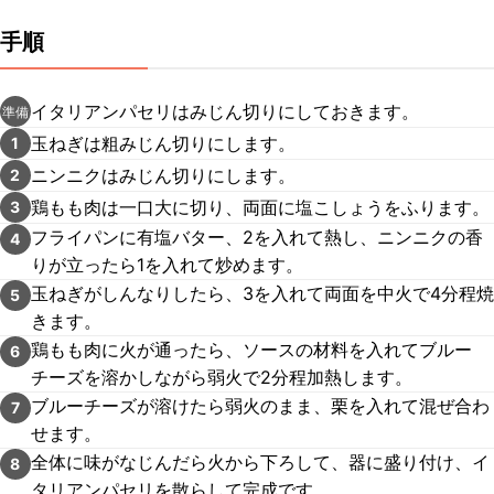
手順
イタリアンパセリはみじん切りにしておきます。
準備
玉ねぎは粗みじん切りにします。
1
ニンニクはみじん切りにします。
2
鶏もも肉は一口大に切り、両面に塩こしょうをふります。
3
フライパンに有塩バター、2を入れて熱し、ニンニクの香
4
りが立ったら1を入れて炒めます。
玉ねぎがしんなりしたら、3を入れて両面を中火で4分程焼
5
きます。
鶏もも肉に火が通ったら、ソースの材料を入れてブルー
6
チーズを溶かしながら弱火で2分程加熱します。
ブルーチーズが溶けたら弱火のまま、栗を入れて混ぜ合わ
7
せます。
全体に味がなじんだら火から下ろして、器に盛り付け、イ
8
タリアンパセリを散らして完成です。