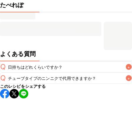
たべれぽ
よくある質問
Q
日持ちはどれくらいですか？
+
Q
チューブタイプのニンニクで代用できますか？
+
保存期間は冷蔵で翌日中が目安です。なるべくお早めにお召
このレシピをシェアする
し上がりください。

A
チューブタイプのニンニクを使用してもお作りいただけま
A
す。小さじ1を目安に加え、お好みの風味になるようご調節く
※日持ちは目安です。
こちら
の注意事項をご確認の上、正し