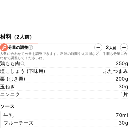
材料
（
2人前
）
2
分量の調整
人前
人数に合わせて分量を調整できます。料理の時間や火加減など、手順も分量に合
わせて調整してくださいね。
鶏もも肉
250g
塩こしょう (下味用)
ふたつまみ
栗 (むき栗)
200g
玉ねぎ
30g
ニンニク
1片
ソース
牛乳
70ml
ブルーチーズ
30g