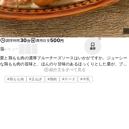
62
30
500
調理時間
費用目安
分
円
レビュー
保存
栗と鶏もも肉の濃厚ブルーチーズソースはいかがですか。ジューシー
な鶏もも肉の旨味と、ほんのり甘味のあるほっくりとした栗が、ブ
紹介文をすべて見る
ルーチーズが効いたクリームソースと合わさり、とてもおいしいです
よ。ぜひ作ってみてください。
#
鶏もも肉
#
玉ねぎ
#
鶏肉
#
チーズ
#
牛乳