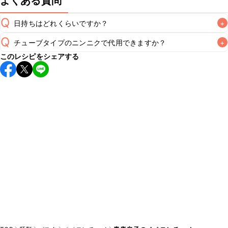
よくある質問
Q
日持ちはどれくらいですか？
+
Q
チューブタイプのニンニクで代用できますか？
+
こちらのレシピは出来たてをお召し上がりいただくことをお
このレシピをシェアする
すすめします。

A
チューブタイプのニンニクを使用してもお作りいただけま
A
す。小さじ1を目安に加え、お好みの風味になるようご調節く
※日持ちは目安です。
こちら
の注意事項をご確認の上、正し