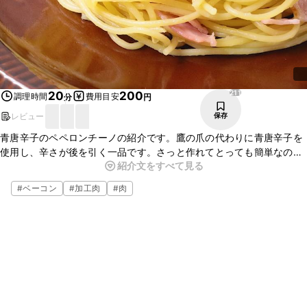
211
20
200
調理時間
費用目安
分
円
レビュー
保存
青唐辛子のペペロンチーノの紹介です。鷹の爪の代わりに青唐辛子を
使用し、辛さが後を引く一品です。さっと作れてとっても簡単なの
紹介文をすべて見る
で、忙しい時にもおすすめですよ。ニンニクの香りが食欲をそそりま
す。ぜひお試しくださいね。
#
ベーコン
#
加工肉
#
肉