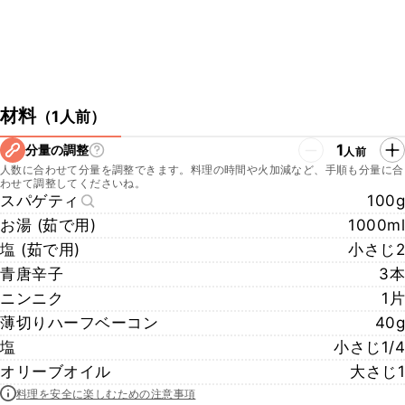
材料
（
1人前
）
1
分量の調整
人前
人数に合わせて分量を調整できます。料理の時間や火加減など、手順も分量に合
わせて調整してくださいね。
スパゲティ
100g
お湯 (茹で用)
1000ml
塩 (茹で用)
小さじ2
青唐辛子
3本
ニンニク
1片
薄切りハーフベーコン
40g
塩
小さじ1/4
オリーブオイル
大さじ1
料理を安全に楽しむための注意事項