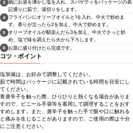
鍋にお湯を沸かし塩を入れ、スパゲティをパッケージの表
3
記通りに茹で、湯切りをします。
フライパンにオリーブオイルと1を入れ、中火で炒めま
4
す。香りが立ったら2を加え、中火で炒めます。
オリーブオイルが馴染んだら3を加え、中火でさっと炒
5
め、塩で味を調えたら火から下ろします。
お皿に盛り付けたら完成です。
6
コツ・ポイント
塩加減は、お好みで調整してください。

茹で時間はパッケージに記載されている時間を目安にし
てください。

青唐辛子を触った際、ひりひりと熱くなる場合がありま
すので、ビニール手袋等を着用して調理することをおす
すめします。また、唐辛子を触った手で眼や口に触れる
と痛みを生じることがありますので、ご使用の際は十分
にご注意ください。