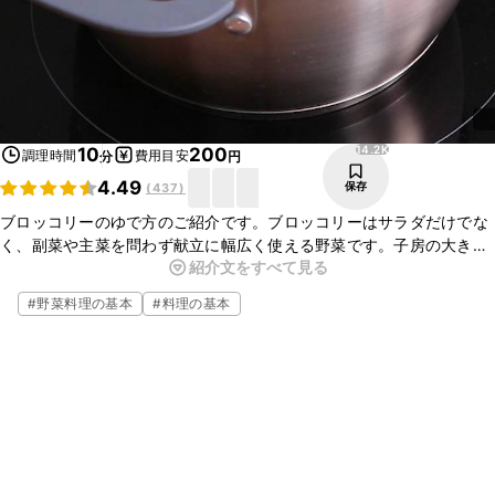
14.2K
10
200
調理時間
費用目安
分
円
4.49
保存
(
437
)
ブロッコリーのゆで方のご紹介です。ブロッコリーはサラダだけでな
く、副菜や主菜を問わず献立に幅広く使える野菜です。子房の大きさ
紹介文をすべて見る
は切れ目の入れ方で加減できるので、料理によって調整して下さい
ね。
#
野菜料理の基本
#
料理の基本