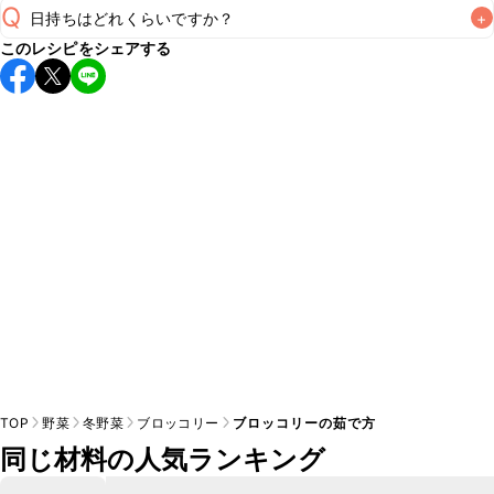
Q
日持ちはどれくらいですか？
+
このレシピをシェアする
保存期間は冷蔵で翌日中が目安です。なるべくお早めにお召
し上がりください。

A
※日持ちは目安です。
こちら
の注意事項をご確認の上、正し
TOP
野菜
冬野菜
ブロッコリー
ブロッコリーの茹で方
同じ材料の人気ランキング