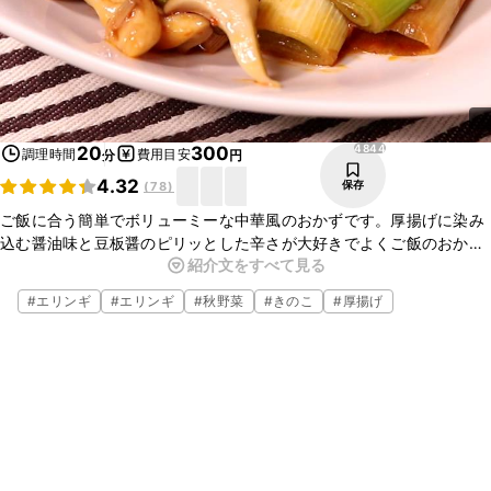
4844
20
300
調理時間
費用目安
分
円
4.32
保存
(
78
)
ご飯に合う簡単でボリューミーな中華風のおかずです。厚揚げに染み
込む醤油味と豆板醤のピリッとした辛さが大好きでよくご飯のおかず
紹介文をすべて見る
にしています。お肉を入れなくても充分な腹持ちになります。お酒の
おつまみにもおすすめです。
#
エリンギ
#
エリンギ
#
秋野菜
#
きのこ
#
厚揚げ