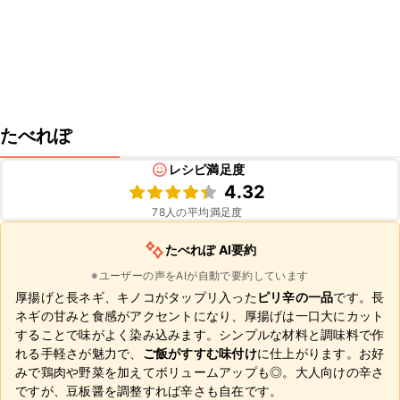
たべれぽ
レシピ満足度
4.32
78
人の平均満足度
たべれぽ AI要約
※ユーザーの声をAIが自動で要約しています
厚揚げと長ネギ、キノコがタップリ入った
ピリ辛の一品
です。長
ネギの甘みと食感がアクセントになり、厚揚げは一口大にカット
することで味がよく染み込みます。シンプルな材料と調味料で作
れる手軽さが魅力で、
ご飯がすすむ味付け
に仕上がります。お好
みで鶏肉や野菜を加えてボリュームアップも◎。大人向けの辛さ
ですが、豆板醤を調整すれば辛さも自在です。