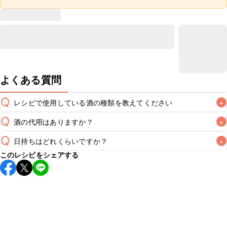
よくある質問
Q
レシピで使用している酒の種類を教えてください
+
Q
酒の代用はありますか？
+
A
Q
日持ちはどれくらいですか？
+
A
このレシピをシェアする
保存期間は冷蔵で翌日中が目安です。なるべくお早めにお召
し上がりください。

A
※日持ちは目安です。
こちら
の注意事項をご確認の上、正し