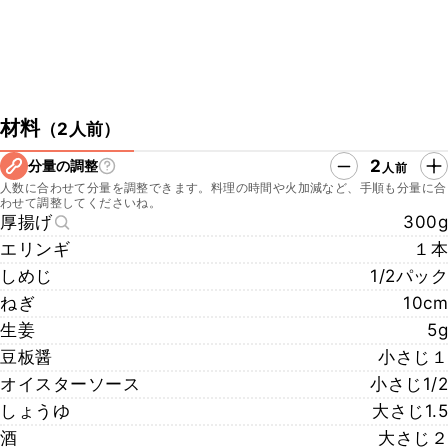
材料
（
2人前
）
2
分量の調整
人前
人数に合わせて分量を調整できます。料理の時間や火加減など、手順も分量に合
わせて調整してくださいね。
厚揚げ
300g
エリンギ
１本
しめじ
1/2パック
ねぎ
10cm
生姜
5g
豆板醤
小さじ１
オイスターソース
小さじ1/2
しょうゆ
大さじ1.5
酒
大さじ２