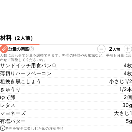
材料
（
2人前
）
2
分量の調整
人前
人数に合わせて分量を調整できます。料理の時間や火加減など、手順も分量に合
わせて調整してくださいね。
サンドイッチ用食パン
4枚
薄切りハーフベーコン
4枚
粗挽き黒こしょう
小さじ1/2
きゅうり
1/2本
ゆで卵
2個
レタス
30g
マヨネーズ
大さじ1
有塩バター
5g
料理を安全に楽しむための注意事項