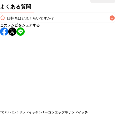
よくある質問
Q
日持ちはどれくらいですか？
+
このレシピをシェアする
保存期間は冷蔵で当日中が目安です。なるべくお早めにお召
し上がりください。

A
※日持ちは目安です。
こちら
の注意事項をご確認の上、正し
TOP
パン
サンドイッチ
ベーコンエッグ串サンドイッチ