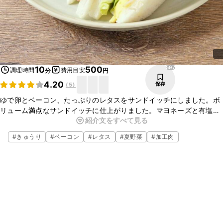
597
10
500
調理時間
費用目安
分
円
4.20
保存
(
5
)
ゆで卵とベーコン、たっぷりのレタスをサンドイッチにしました。ボ
リューム満点なサンドイッチに仕上がりました。マヨネーズと有塩バ
紹介文をすべて見る
ターがアクセントになりおいしいですよ。串で刺すことでまとまり盛
り付けも簡単ですよ。
#
きゅうり
#
ベーコン
#
レタス
#
夏野菜
#
加工肉