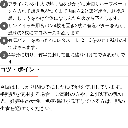
フライパンを中火で熱し油をひかずに薄切りハーフベーコ
3
ンを入れて焼き色がつくまで両面を2分ほど焼き、粗挽き
黒こしょうをかけ全体になじんだら火から下ろします。
サンドイッチ用食パン4枚を置き2枚に有塩バターをぬり、
4
残りの2枚にマヨネーズをぬります。
有塩バターをぬった4にレタス、1、2、3をのせて残りの4
5
ではさみます。
4等分に切り、竹串に刺して皿に盛り付けてできあがりで
6
す。
コツ・ポイント
今回はしっかり固ゆでにしたゆで卵を使用しています。
半熟卵を使用する場合、ご高齢の方や、2才以下の乳幼
児、妊娠中の女性、免疫機能が低下している方は、卵の
生食を避けてください。