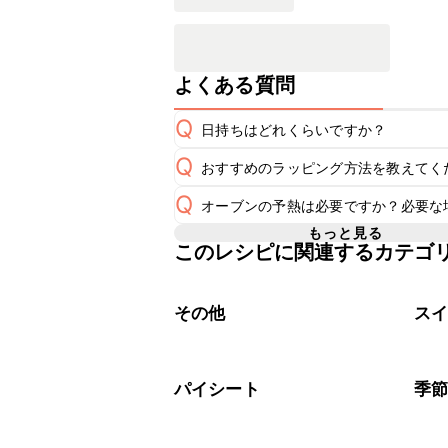
よくある質問
Q
日持ちはどれくらいですか？
Q
おすすめのラッピング方法を教えてく
常温保存で翌日中が目安です。室温が
A
Q
オーブンの予熱は必要ですか？必要な
A
こちら
もっと見る
このレシピに関連するカテゴ
レシピでは200℃に予熱したオーブ
A
らを使用してください。予熱機能がな
その他
ス
パイシート
季