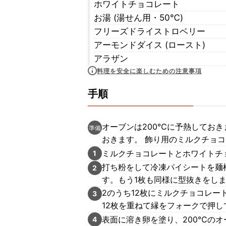
ホワイトチョコレート
お湯 (湯せん用・50℃)
フリーズドライストロベリー
アーモンドダイス (ロースト)
アラザン
料理を安全に楽しむための注意事項
手順
オーブンは200℃に予熱してお
準備
おきます。 飾り用のミルクチョ
ミルクチョコレートとホワイトチ
1
打ち粉をして冷凍パイシートを麺
2
す。もう1枚も同様に型抜きをし
2のうち12枚にミルクチョコレ
3
12枚を重ねて縁をフォークで押し
表面に溶き卵を塗り、200℃のオ
4