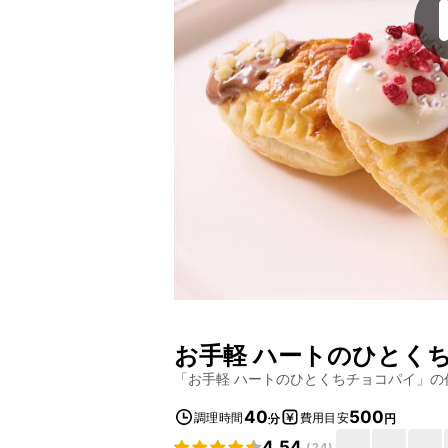
お手軽 ハートのひとく
「
お手軽 ハートのひとくちチョコパイ
」の
40
500
調理時間
費用目安
分
円
4.54
(
24
)