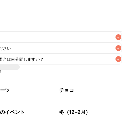
+
ださい
+
高い場合はチョコレートが溶けてしまうため、冷蔵庫で保管
場合は何分間しますか？
+
リ
ンで焼き上げています。オーブンに予熱機能がある場合はそち
い場合はレシピの温度に設定し、10分程空焼きを行ってから
イーツ
チョコ
節のイベント
冬（12–2月）