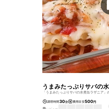
うまみたっぷりサバの水
「
うまみたっぷりサバの水煮缶ラザニア
」
30
500
調理時間
費用目安
分
円
レビュー