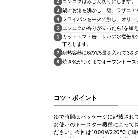
ニンニクはみじん切りにします。
2
鍋にお湯を沸かし、塩、ラザニア
3
フライパンを中火で熱し、オリー
4
ニンニクの香りが立ったら1を加
5
カットトマト缶、サバの水煮缶を汁
6
下ろします。
耐熱容器に6の1/5量を入れて3
7
焼き色がつくまでオーブントース
8
コツ・ポイント
ゆで時間はパッケージに記載されて
お使いのトースター機種によって
ださい。今回は1000W220℃