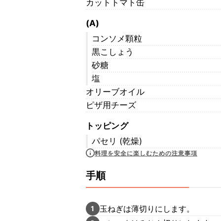
カットトマト缶
(A)
コンソメ顆粒
黒こしょう
砂糖
塩
オリーブオイル
ピザ用チーズ
トッピング
パセリ (乾燥)
料理を安全に楽しむための注意事項
手順
玉ねぎは薄切りにします。
1