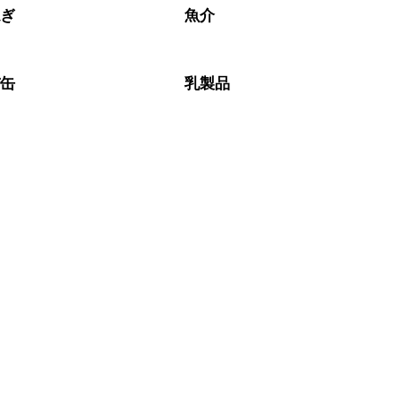
ねぎ
魚介
バ缶
乳製品