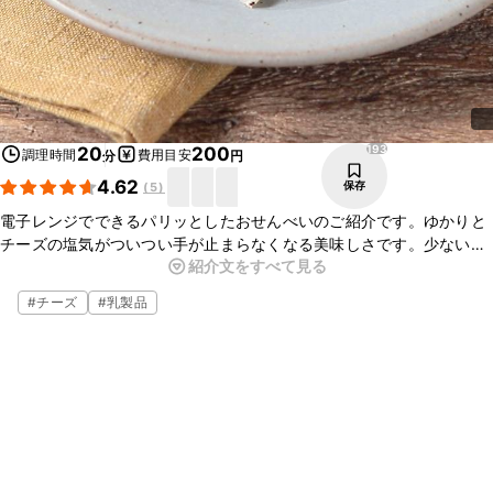
193
20
200
調理時間
費用目安
分
円
4.62
保存
(
5
)
電子レンジでできるパリッとしたおせんべいのご紹介です。ゆかりと
チーズの塩気がついつい手が止まらなくなる美味しさです。少ない材
紹介文をすべて見る
料で簡単にできますので、おやつや小腹が空いた時などにぜひ試して
みてくださいね！
#
チーズ
#
乳製品
※『ゆかり』は「三島食品株式会社」の登録商標又は商標です。