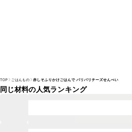
※日持ちは目安です。
こちら
の注意事項をご確認の上、正し
TOP
ごはんもの
赤しそふりかけごはんで パリパリチーズせんべい
同じ材料の人気ランキング