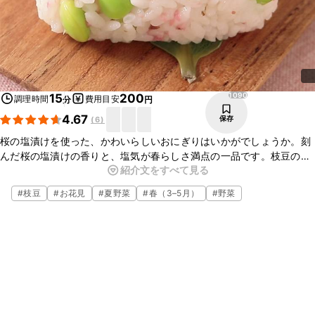
1090
15
200
調理時間
費用目安
分
円
4.67
保存
(
6
)
桜の塩漬けを使った、かわいらしいおにぎりはいかがでしょうか。刻
んだ桜の塩漬けの香りと、塩気が春らしさ満点の一品です。枝豆の彩
紹介文をすべて見る
りもよく、見た目もとても華やかですよ。簡単に作れるので、ぜひお
試しくださいね。
#
枝豆
#
お花見
#
夏野菜
#
春（3–5月）
#
野菜