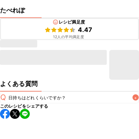
たべれぽ
レシピ満足度
4.47
12
人の平均満足度
よくある質問
Q
日持ちはどれくらいですか？
+
このレシピをシェアする
保存期間は冷蔵で当日中が目安です。なるべくお早めにお召
し上がりください。

A
※日持ちは目安です。
こちら
の注意事項をご確認の上、正し