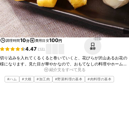
2027
10
100
調理時間
費用目安
分
円
4.47
保存
(
12
)
切り込みを入れてくるくると巻いていくと、花びらが沢山あるお花の
様になります。見た目が華やかなので、おもてなしの料理やホーム
紹介文をすべて見る
パーティーにもおすすめですよ。大根の花の様に斜めに切り込みを入
れるとまたちょっと違った雰囲気になり面白いですね。とても簡単に
#
ハム
#
大根
#
加工肉
#
野菜料理の基本
#
肉料理の基本
できますので、ぜひお試し下さいね。