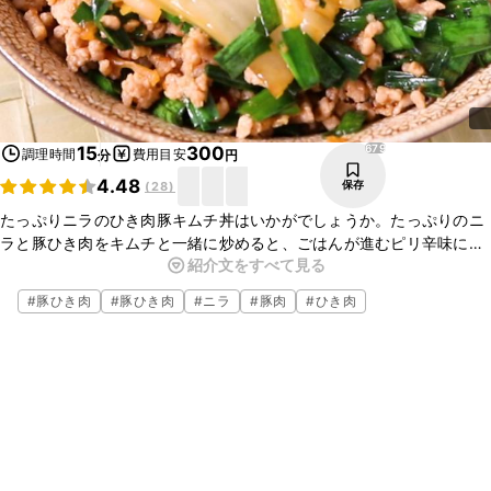
679
15
300
調理時間
費用目安
分
円
4.48
保存
(
28
)
たっぷりニラのひき肉豚キムチ丼はいかがでしょうか。たっぷりのニ
ラと豚ひき肉をキムチと一緒に炒めると、ごはんが進むピリ辛味に仕
紹介文をすべて見る
上がります。卵黄をくずして食べるとまろやかになりますよ。さっと
作ることができて、食べ応え満点の一品なので、ランチにもおすすめ
#
豚ひき肉
#
豚ひき肉
#
ニラ
#
豚肉
#
ひき肉
です。