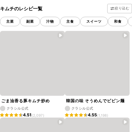
キムチのレシピ一覧
絞り込む
主菜
副菜
汁物
主食
スイーツ
和食
ごま油香る豚キムチ炒め
韓国の味 そうめんでビビン麺
クラシル公式
クラシル公式
4.51
4.55
(2,097)
(1,198)