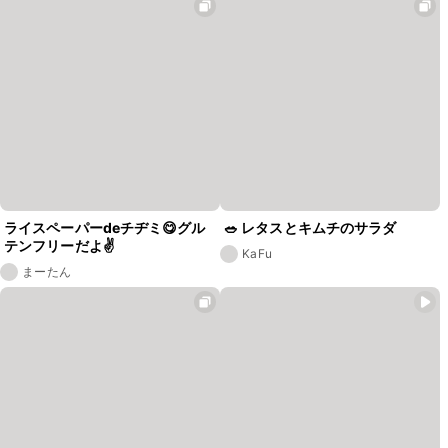
ライスペーパーdeチヂミ😋グル
🥗 レタスとキムチのサラダ
テンフリーだよ✌️
KaFu
まーたん