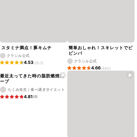
スタミナ満点！豚キムチ
簡単おしゃれ！スキレットでビ
ビンバ
クラシル公式
クラシル公式
4.53
(203)
4.66
(460)
最近太ってきた時の脂肪燃焼ス
ープ
たくみ先生｜食べ過ぎダイエット
4.81
(8)