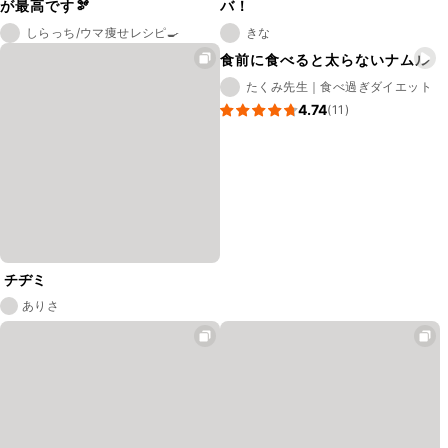
が最高です🫘
バ！
しらっち/ウマ痩せレシピ🍳
きな
食前に食べると太らないナムル
たくみ先生｜食べ過ぎダイエット
4.74
(11)
チヂミ
ありさ