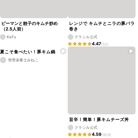
ピーマンと餃子のキムチ炒め
レンジで キムチとニラの豚バラ
（2.5人前）
巻き
KaFu
クラシル公式
4.47
(52)
夏こそ食べたい！豚キム鍋
管理栄養士みねこ
旨辛！簡単！豚キムチーズ丼
クラシル公式
4.59
(908)