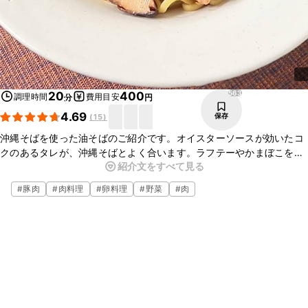
563
20
400
調理時間
費用目安
分
円
4.69
保存
(
15
)
沖縄そばを使った油そばのご紹介です。オイスターソースが効いたコ
クのあるタレが、沖縄そばとよく合います。ラフテーやかまぼこを入
紹介文をすべて見る
れると、ご当地風に仕上がりますよ。お好みの具材を入れるとアレン
ジが広がります、ぜひお試しくださいね。
#
豚肉
#
肉料理
#
卵料理
#
野菜
#
肉