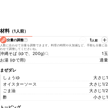
材料
（
1人前
）
1
分量の調整
人前
人数に合わせて分量を調整できます。料理の時間や火加減など、手順も分量に合
わせて調整してくださいね。
沖縄そば (ゆで、200g)
1玉
お湯 (ゆで用)
適量
まぜダレ
しょうゆ
大さじ1
オイスターソース
大さじ1/2
ごま油
大さじ1/2
酢
小さじ1
トッピング