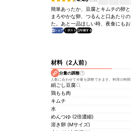
簡単あったか、豆腐とキムチの卵と
まろやかな卵、つるんと口あたりの
た。あと一品ほしい時、夜食にもお
印刷する
シェア
ポスト
材料
（
2人前
）
分量の調整
人数に合わせて分量を調整できます。料理の時間
絹ごし豆腐
鶏もも肉
キムチ
水
めんつゆ (2倍濃縮)
溶き卵 (Mサイズ)