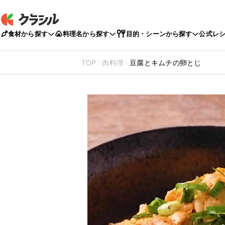
食材から探す
料理名から探す
目的・シーンから探す
公式レ
TOP
肉料理
豆腐とキムチの卵とじ