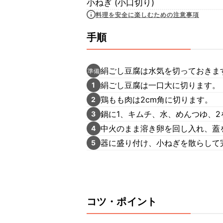
小ねぎ (小口切り)
料理を安全に楽しむための注意事項
手順
絹ごし豆腐は水気を切っておきま
準備
絹ごし豆腐は一口大に切ります。
1
鶏もも肉は2cm角に切ります。
2
鍋に1、キムチ、水、めんつゆ、
3
中火のまま溶き卵を回し入れ、蓋
4
器に盛り付け、小ねぎを散らして
5
コツ・ポイント