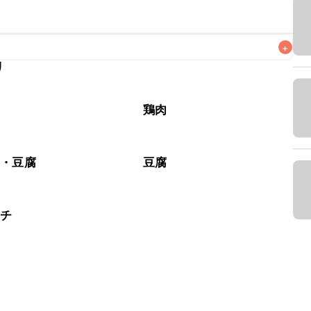
+
リ
なるべくお早めにお召し上がりください。

鶏肉
豆・豆腐
豆腐
ムチ