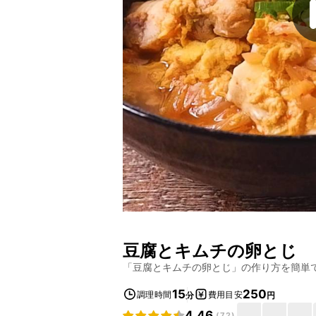
豆腐とキムチの卵とじ
「
豆腐とキムチの卵とじ
」の作り方を簡単
15
250
調理時間
費用目安
分
円
4.46
(
72
)