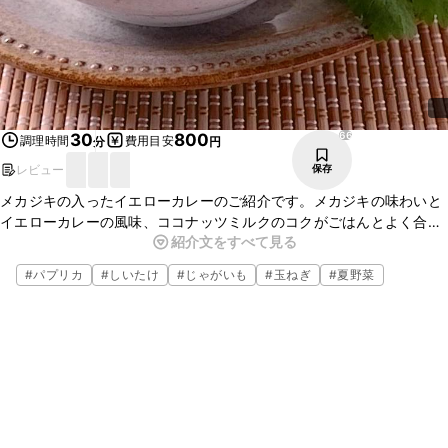
66
30
800
調理時間
費用目安
分
円
レビュー
保存
メカジキの入ったイエローカレーのご紹介です。メカジキの味わいと
イエローカレーの風味、ココナッツミルクのコクがごはんとよく合い
紹介文をすべて見る
おいしいですよ。ビールにも合いますのでちょっとしたおもてなしに
も喜ばれます。ぜひ、お試しくださいね。
#
パプリカ
#
しいたけ
#
じゃがいも
#
玉ねぎ
#
夏野菜