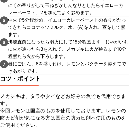
にくの香りがして玉ねぎがしんなりとしたらイエローカ
レーペースト、2を加えてよく炒めます。
中火で5分程炒め、イエローカレーペーストの香りがたっ
5
てきたらココナッツミルク、水、(A)を入れ、蓋をして煮
ます。
沸騰直前になったら弱火にして15分程煮ます。じゃがいも
6
に火が通ったら3を入れて、メカジキに火が通るまで10分
程煮たら火から下ろします。
器にごはん、6を盛り付け、レモンとパクチーを添えてで
7
きあがりです。
コツ・ポイント
メカジキは、タラやタイなどお好みの魚でも代用できま
す。

今回レモンは国産のものを使用しております。レモンの
防カビ剤が気になる方は国産の防カビ剤不使用のものを
ご使用ください。