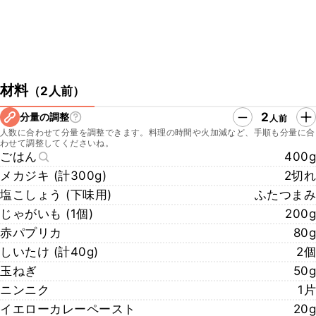
材料
（
2人前
）
2
分量の調整
人前
人数に合わせて分量を調整できます。料理の時間や火加減など、手順も分量に合
わせて調整してくださいね。
ごはん
400g
メカジキ (計300g)
2切れ
塩こしょう (下味用)
ふたつまみ
じゃがいも (1個)
200g
赤パプリカ
80g
しいたけ (計40g)
2個
玉ねぎ
50g
ニンニク
1片
イエローカレーペースト
20g