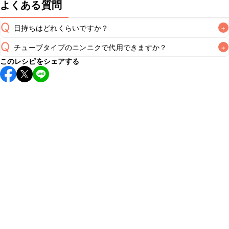
よくある質問
Q
日持ちはどれくらいですか？
+
Q
チューブタイプのニンニクで代用できますか？
+
保存期間は冷蔵で翌日中が目安です。なるべくお早めにお召
このレシピをシェアする
し上がりください。

A
チューブタイプのニンニクを使用してもお作りいただけま
A
す。小さじ1を目安に加え、お好みの風味になるようご調節く
※日持ちは目安です。
こちら
の注意事項をご確認の上、正し